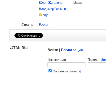
Юлия Жигалина
Маша
Владимир Горюшин
еще...
Страна:
Россия
Малосодержательные и грубые отзывы нещадно
Отзывы
Войти |
Регистрация
Напомнить пароль |
войти
|
реги
Имя зрителя:
Пароль:
За
Ваш e-mail:
Запомнить меня
[?]