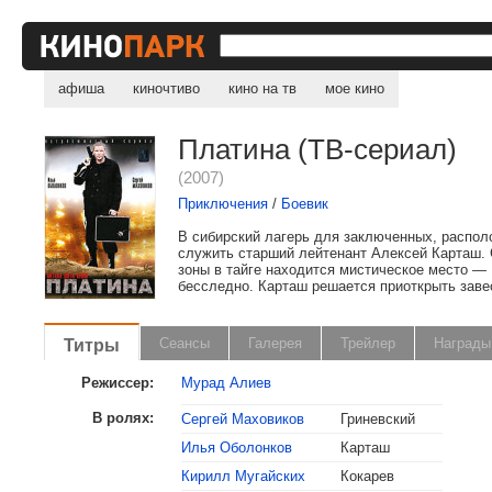
афиша
киночтиво
кино на тв
мое кино
Платина (ТВ-сериал)
(2007)
Приключения
/
Боевик
В сибирский лагерь для заключенных, распол
служить старший лейтенант Алексей Карташ. 
зоны в тайге находится мистическое место 
бесследно. Карташ решается приоткрыть завес
Титры
Сеансы
Галерея
Трейлер
Награды
Режиссер:
Мурад Алиев
В ролях:
Сергей Маховиков
Гриневский
Илья Оболонков
Карташ
, поделитесь своим мнением
Кирилл Мугайских
Кокарев