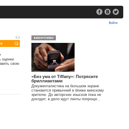
Войти
киночтиво
8,5
шо
,
ь оценки
тавить свою
«Без ума от Tiffany»: Потрясите
бриллиантами
Документалистика на большом экране
становится привычней и ближе минскому
зрителю. До авторских изысков пока не
доходит, в дело идут ленты попроще...