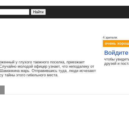
4 зрителя:
очень хоро
Войдите
чтобы увидет
оженный у глухого таежного поселка, приезжает
друзей и пос
Случайно молодой офицер узнает, что неподалеку от
— Шаманкина марь. Отправившись туда, люди исчезают
у тайны этого гибельного места.