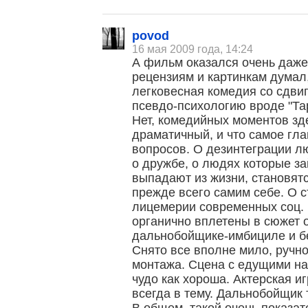
povod
16 мая 2009 года, 14:24
А фильм оказался очень даже
рецензиям и картинкам думал,
легковесная комедия со сдви
псевдо-психологию вроде "Та
Нет, комедийных моментов зд
драматичный, и что самое гла
вопросов. О дезинтеграции лю
о дружбе, о людях которые за
выпадают из жизни, становят
прежде всего самим себе. О с
лицемерии современных соц. 
органично вплетены в сюжет о
дальнобойщике-имбициле и б
Снято все вполне мило, ручно
монтажа. Сцена с едущими н
чудо как хороша. Актерская иг
всегда в тему. Дальнобойщик