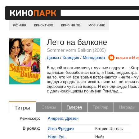
афиша
киночтиво
кино на тв
мое кино
Лето на балконе
Sommer vorm Balkon (2005)
Драма
/
Комедия
/
Мелодрама
только с 16 л
В одной квартире живут лучшие подруги — Катр
одинокая безработная мать, и Найк, медсестра
на то, что им все время встречаются «не те» м
подруги продолжают искать счастья, не теряя 
здорового чувства юмора. И вот однажды Найк 
с дальнобойщиком по имени Рональд...
Титры
Сеансы
Галерея
Трейлер
Награды
Режиссер:
Андреас Дрезен
В ролях:
Инка Фридрих
Катрин Энгель
Надя Уль
Найк