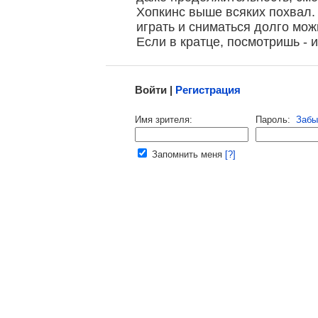
Хопкинс выше всяких похвал.
играть и сниматься долго мож
Если в кратце, посмотришь - 
Малосодержательные и грубые отзывы нещадно 
Войти |
Регистрация
Напомнить пароль |
войти
|
регист
Имя зрителя:
Пароль:
Забы
Ваш e-mail:
Запомнить меня
[?]