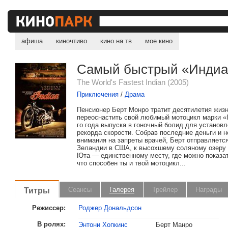
афиша
киночтиво
кино на тв
мое кино
Самый быстрый «Индиа
The World's Fastest Indian (2005)
Приключения
/
Драма
Пенсионер Берт Монро тратит десятилетия жизн
переоснастить свой любимый мотоцикл марки «I
го года выпуска в гоночный болид для установ
рекорда скорости. Собрав последние деньги и 
внимания на запреты врачей, Берт отправляетс
Зеландии в США, к высохшему соляному озеру 
Юта — единственному месту, где можно показат
что способен ты и твой мотоцикл...
Титры
Сеансы
Галерея
Трейлер
Награды
Режиссер:
Роджер Дональдсон
В ролях:
Энтони Хопкинс
Берт Манро