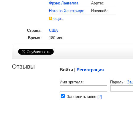
Фрэнк Лангелла
Аэртес
Наташа Хенстридж
Ипсипайл
еще...
Страна:
США
Время:
180 мин.
Малосодержательные и грубые отзывы нещадно
Отзывы
Войти |
Регистрация
Напомнить пароль |
войти
|
реги
Имя зрителя:
Пароль:
За
Ваш e-mail:
Запомнить меня
[?]