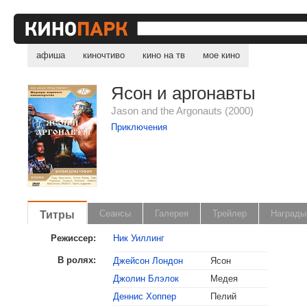
афиша
киночтиво
кино на тв
мое кино
Ясон и аргонавты
Jason and the Argonauts (2000)
Приключения
Титры
Сеансы
Галерея
Трейлер
Награды
Режиссер:
Ник Уиллинг
В ролях:
Джейсон Лондон
Ясон
Джолин Блэлок
Медея
Деннис Хоппер
Пелий
, поделитесь своим мнением