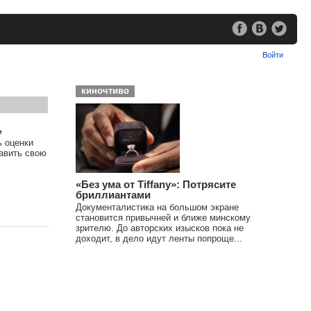
Войти
киночтиво
,
ь оценки
тавить свою
«Без ума от Tiffany»: Потрясите
бриллиантами
Документалистика на большом экране
становится привычней и ближе минскому
зрителю. До авторских изысков пока не
доходит, в дело идут ленты попроще...