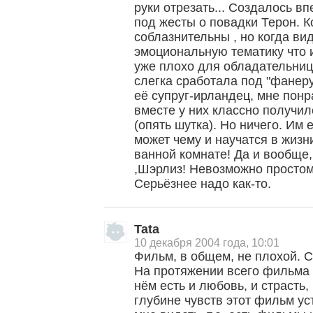
руки отрезать... Создалось в
под жесты о повадки Терон. 
соблазнительны , но когда ви
эмоциональную тематику что и
уже плохо для обладательниц
слегка сработала под "фанеру
её супруг-ирландец, мне пон
вместе у них классно получил
(опять шутка). Но ничего. Им 
может чему и научатся в жиз
ванной комнате! Да и вообще,
,Шэрлиз! Невозможно простом
Серьёзнее надо как-то.
Tata
10 декабря 2004 года, 10:01
Фильм, в общем, не плохой. С
На протяжении всего фильма 
нём есть и любовь, и страсть,
глубине чувств этот фильм ус