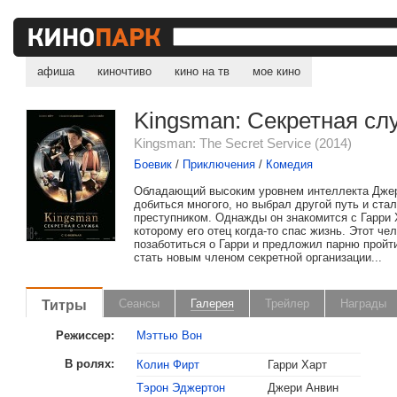
афиша
киночтиво
кино на тв
мое кино
Kingsman: Секретная сл
Kingsman: The Secret Service (2014)
Боевик
/
Приключения
/
Комедия
Обладающий высоким уровнем интеллекта Джер
добиться многого, но выбрал другой путь и ста
преступником. Однажды он знакомится с Гарри 
которому его отец когда-то спас жизнь. Этот че
позаботиться о Гарри и предложил парню пройт
стать новым членом секретной организации...
Титры
Сеансы
Галерея
Трейлер
Награды
Режиссер:
Мэттью Вон
В ролях:
Колин Фирт
Гарри Харт
Тэрон Эджертон
Джери Анвин