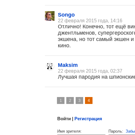
Songo
22 февраля 2015 года, 14:16
Отлично! Конечно, тот ещё ви
джентльменов, супергероског
экшена, но тот самый экшен 
кино.
, поделитесь своим мнением
Maksim
22 февраля 2015 года, 02:37
Лучшая пародия на шпионски
1
2
3
4
Малосодержательные и грубые отзывы нещадно 
Войти |
Регистрация
Напомнить пароль |
войти
|
регист
Имя зрителя:
Пароль:
Забы