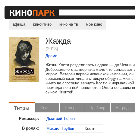
афиша
киночтиво
кино на тв
мое кино
Жажда
(2013)
Драма
Жизнь Кости разделилась надвое — до Чечни и
Добровольного затворника мало что связывает
миром. Ветеран первой чеченской кампании, он
серьезный ожог лица и стойкую обиду на жизнь.
ничто не способно вернуть Костю к нормальной 
неожиданно в ней появляется Ольга со своим 
сыном Никитой...
Титры
Сеансы
Галерея
Трейлер
Награды
Режиссер:
Дмитрий Тюрин
В ролях:
Михаил Грубов
Костя