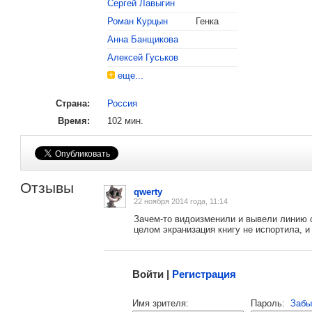
Сергей Лавыгин
Роман Курцын
Генка
Анна Банщикова
Алексей Гуськов
еще...
Страна:
Россия
, поделитесь своим мнением
Время:
102 мин.
Отзывы
qwerty
22 ноября 2014 года, 11:14
Зачем-то видоизменили и вывели линию с
целом экранизация книгу не испортила, и
Малосодержательные и грубые отзывы нещадно 
Войти |
Регистрация
Напомнить пароль |
войти
|
регист
Имя зрителя:
Пароль:
Забы