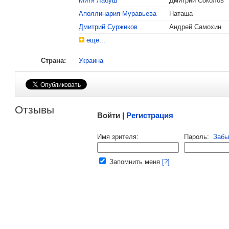
Митя Лабуш
Дмитрий Соколов
Аполлинария Муравьева
Наташа
Дмитрий Суржиков
Андрей Самохин
еще...
Страна:
Украина
Малосодержательные и грубые отзывы нещадно 
Отзывы
Войти |
Регистрация
Напомнить пароль |
войти
|
регист
Имя зрителя:
Пароль:
Забы
Ваш e-mail:
Запомнить меня
[?]