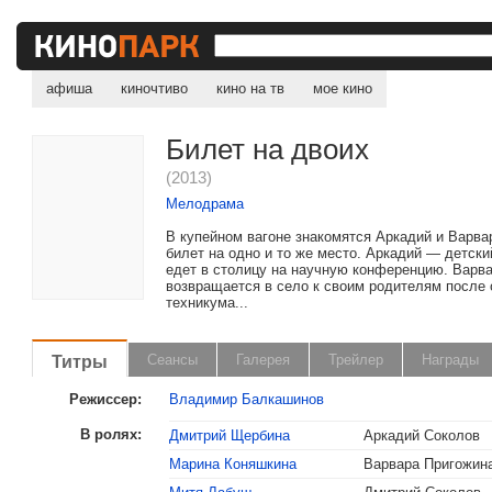
афиша
киночтиво
кино на тв
мое кино
Билет на двоих
(2013)
Мелодрама
В купейном вагоне знакомятся Аркадий и Варва
билет на одно и то же место. Аркадий — детский
едет в столицу на научную конференцию. Варв
возвращается в село к своим родителям после 
техникума...
Титры
Сеансы
Галерея
Трейлер
Награды
Режиссер:
Владимир Балкашинов
В ролях:
Дмитрий Щербина
Аркадий Соколов
Марина Коняшкина
Варвара Пригожин
, поделитесь своим мнением