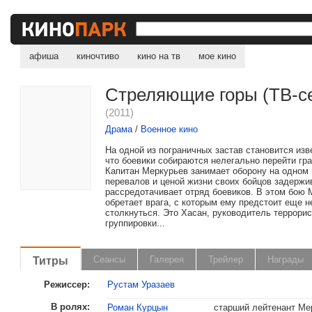
афиша
киночтиво
кино на тв
мое кино
Стреляющие горы (ТВ-с
(2011)
Драма
/
Военное кино
На одной из пограничных застав становится изв
что боевики собираются нелегально перейти гра
Капитан Меркурьев занимает оборону на одном 
перевалов и ценой жизни своих бойцов задержи
рассредотачивает отряд боевиков. В этом бою 
обретает врага, с которым ему предстоит еще н
столкнуться. Это Хасан, руководитель террори
группировки...
Титры
Сеансы
Галерея
Трейлер
Награды
Режиссер:
Рустам Уразаев
В ролях:
Роман Курцын
старший лейтенант Ме