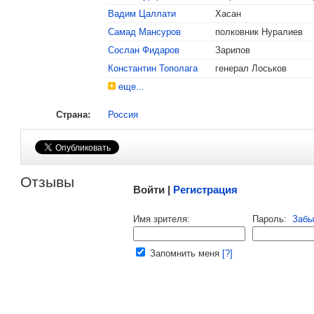
Вадим Цаллати
Хасан
, поделитесь своим мнением
Самад Мансуров
полковник Нуралиев
Сослан Фидаров
Зарипов
Константин Тополага
генерал Лоськов
еще...
Страна:
Россия
Малосодержательные и грубые отзывы нещадно 
Отзывы
Войти |
Регистрация
Напомнить пароль |
войти
|
регист
Имя зрителя:
Пароль:
Забы
Ваш e-mail:
Запомнить меня
[?]