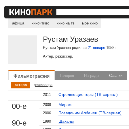
афиша
киночтиво
кино на тв
мое кино
Рустам Уразаев
Рустам Уразаев родился
21 января
1958 г.
Актер, режиссер.
Фильмография
Галерея
Награды
Ссылки
актера
режиссера
Стреляющие горы (ТВ-сериал)
2011
00-е
Мираж
2008
Псевдоним Албанец (ТВ-сериал)
2006
90-е
Шакалы
1990