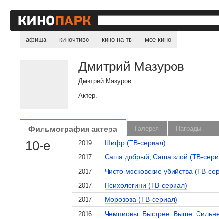
афиша
киночтиво
кино на тв
мое кино
Дмитрий Мазуров
Дмитрий Мазуров
Актер.
Фильмография актера
Галерея
Награды
10-е
Шифр (ТВ-сериал)
2019
Саша добрый, Саша злой (ТВ-сери
2017
Чисто московские убийства (ТВ-се
2017
Психологини (ТВ-сериал)
2017
Морозова (ТВ-сериал)
2017
Чемпионы: Быстрее. Выше. Сильн
2016