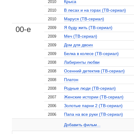
Крыса
2010
В лесах и на горах (ТВ-сериал)
2010
Маруся (ТВ-сериал)
2010
00-е
Я буду жить (ТВ-сериал)
2009
Меч (ТВ-сериал)
2009
Дом для двоих
2009
Белка в колесе (ТВ-сериал)
2009
Лабиринты любви
2008
Осенний детектив (ТВ-сериал)
2008
Платон
2008
, поделитесь своим мнением
Родные люди (ТВ-сериал)
2008
Женские истории (ТВ-сериал)
2007
Золотые парни 2 (ТВ-сериал)
2006
Папа на все руки (ТВ-сериал)
2006
Дмитрий Мазуров на сайте Кино-Театр.ru
Добавить ссылку...
Добавить фильм...