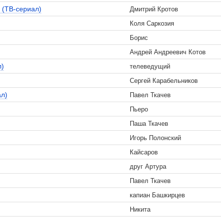
 (ТВ-сериал)
Дмитрий Кротов
Коля Саркозия
Борис
Андрей Андреевич Котов
л)
телеведущий
Сергей Карабельников
ал)
Павел Ткачев
Пьеро
Паша Ткачев
Игорь Полонский
Кайсаров
друг Артура
Павел Ткачев
капиан Башкирцев
Никита