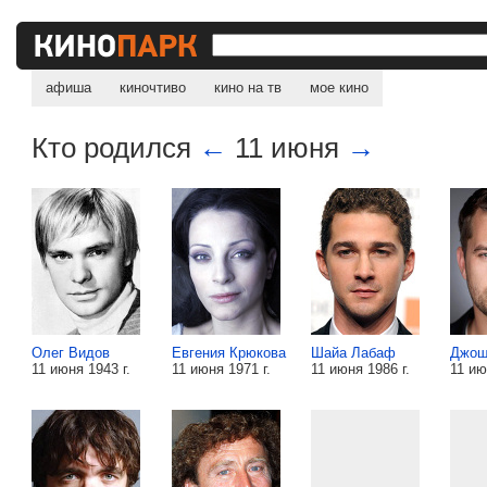
афиша
киночтиво
кино на тв
мое кино
Кто родился
←
11 июня
→
Олег Видов
Евгения Крюкова
Шайа Лабаф
Джош
11 июня 1943 г.
11 июня 1971 г.
11 июня 1986 г.
11 ию