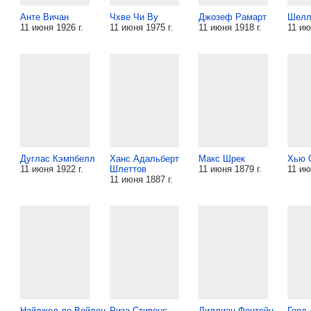
Анте Вичан
Чхве Чи Ву
Джозеф Рамарт
Шелл
11 июня 1926 г.
11 июня 1975 г.
11 июня 1918 г.
11 ию
Дуглас Кэмпбелл
Ханс Адальберт
Макс Шрек
Хью 
11 июня 1922 г.
Шлеттов
11 июня 1879 г.
11 ию
11 июня 1887 г.
Найджел ле Вейлен
Риза Стивенс
Лиллиан Фонтейн
Герд