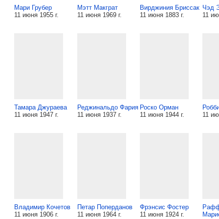
Мари Грубер
Мэтт Макграт
Вирджиния Бриссак
Чэд 
11 июня 1955 г.
11 июня 1969 г.
11 июня 1883 г.
11 ию
Тамара Джураева
Реджинальдо Фария
Роско Орман
Робби
11 июня 1947 г.
11 июня 1937 г.
11 июня 1944 г.
11 ию
Владимир Кочетов
Петар Поперданов
Фрэнсис Фостер
Рафф
11 июня 1906 г.
11 июня 1964 г.
11 июня 1924 г.
Мари