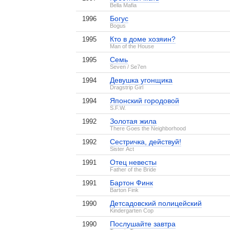
Bella Mafia
Богус
1996
Bogus
Кто в доме хозяин?
1995
Man of the House
Семь
1995
Seven / Se7en
Девушка угонщика
1994
Dragstrip Girl
Японский городовой
1994
S.F.W.
Золотая жила
1992
There Goes the Neighborhood
Сестричка, действуй!
1992
Sister Act
Отец невесты
1991
Father of the Bride
Бартон Финк
1991
Barton Fink
Детсадовский полицейский
1990
Kindergarten Cop
, поделитесь своим мнением
Послушайте завтра
1990