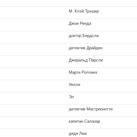
М. Клэй Трэшер
Джои Ренда
доктор Бердсли
детектив Драйден
Джеральд Парсли
Марти Роллинз
Уилли
Эл
детектив Мастрионотти
капитан Салазар
дядя Люк