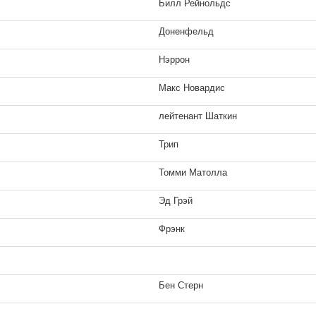
Билл Рейнольдс
Доненфельд
Нэррон
Макс Новардис
лейтенант Шаткин
Трип
Томми Матолла
Эд Грэй
Фрэнк
Бен Стерн