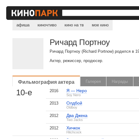
афиша
киночтиво
кино на тв
мое кино
Ричард Портноу
Ричард Портноу (Richard Portnow) родился в 1
Актер, режиссер, продюсер.
Фильмография актера
Галерея
Награды
10-е
Я — Неро
2016
Soy Nero
Олдбой
2013
Oldboy
Два Джека
2012
Two Jacks
Хичкок
2012
Hitchcock