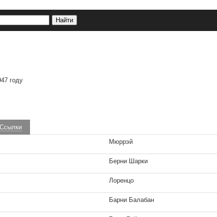
947 году
Ссылки
Мюррэй
Берни Шарки
Лоренцо
Барни Балабан