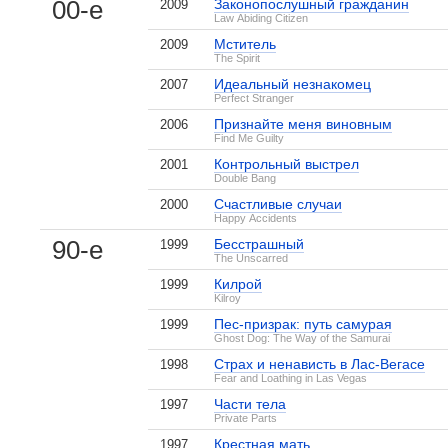
00-е
Законопослушный гражданин
2009
Law Abiding Citizen
Мститель
2009
The Spirit
Идеальный незнакомец
2007
Perfect Stranger
Признайте меня виновным
2006
Find Me Guilty
Контрольный выстрел
2001
Double Bang
Счастливые случаи
2000
Happy Accidents
90-е
Бесстрашный
1999
The Unscarred
Килрой
1999
Kilroy
Пес-призрак: путь самурая
1999
Ghost Dog: The Way of the Samurai
Страх и ненависть в Лас-Вегасе
1998
Fear and Loathing in Las Vegas
Части тела
1997
Private Parts
Крестная мать
1997