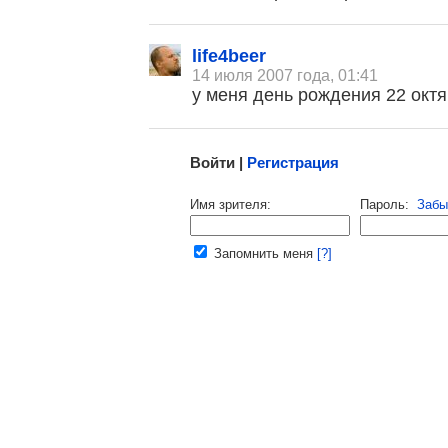
life4beer
14 июля 2007 года, 01:41
у меня день рождения 22 октя
Малосодержательные и грубые отзывы нещадно 
Войти |
Регистрация
Напомнить пароль |
войти
|
регист
Имя зрителя:
Пароль:
Забы
Ваш e-mail:
Запомнить меня
[?]