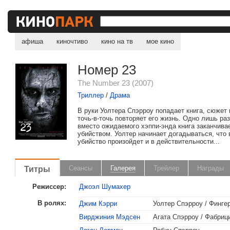
афиша
киночтиво
кино на тв
мое кино
Номер 23
The Number 23 (2007)
Триллер
/
Драма
В руки Уолтера Спэрроу попадает книга, сюжет 
точь-в-точь повторяет его жизнь. Одно лишь р
вместо ожидаемого хэппи-энда книга заканчива
убийством. Уолтер начинает догадываться, что 
убийство произойдет и в действительности...
Титры
Сеансы
Галерея
Трейлер
Награды
Режиссер:
Джоэл Шумахер
В ролях:
Джим Кэрри
Уолтер Спэрроу / Финге
Вирджиния Мэдсен
Агата Спэрроу / Фабриц