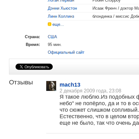
Логан Лерман
Робин Спэрроу
Дэнни Хьюстон
Исаак Френч / доктор М
Линн Коллинз
блондинка / миссис Доб
еще...
Страна:
США
Время:
95 мин.
Официальный сайт
Отзывы
mach13
2 декабря 2009 года, 23:08
Я такое люблю.Из подобных 
небо" не попёрло, да и то в о
что сюжет слишком сопливый. 
Естественно, что в целом вто
еще не было, так что очень да