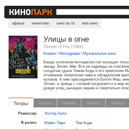
афиша
киночтиво
кино на тв
мое кино
Улицы в огне
Streets of Fire (1984)
Боевик
/
Мелодрама
/
Музыкальное кино
Банда хулиганов-мотоциклистов похищает попу
звезду Эллин Эйм. Все ее надежды на спасение
солдатом удачи Томом Коди и его приятелем М
отчаянным любителем пива и обладателем креп
кулаков. К ним присоединяется Билли Фиш, ме
Эллин, и троица с головой погружается в мир м
дождя улиц, рычащих машин и смертельно опас
Титры
Сеансы
Галерея
Трейлер
Награды
Режиссер:
Уолтер Хилл
В ролях:
Майкл Паре
Том Коди