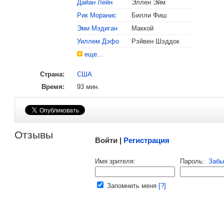
Дайан Лейн
Эллен Эйм
Рик Моранис
Билли Фиш
, поделитесь своим мнением
Эми Мэдиган
Маккой
Уиллем Дэфо
Рэйвен Шэддок
еще...
Страна:
США
Время:
93 мин.
Малосодержательные и грубые отзывы нещадно 
Отзывы
Войти |
Регистрация
Напомнить пароль |
войти
|
регист
Имя зрителя:
Пароль:
Забы
Ваш e-mail:
Запомнить меня
[?]