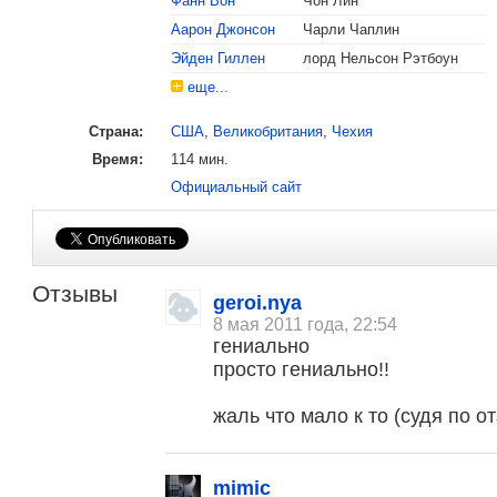
Фанн Вон
Чон Лин
Аарон Джонсон
Чарли Чаплин
Эйден Гиллен
лорд Нельсон Рэтбоун
еще...
Страна:
США
,
Великобритания
,
Чехия
Время:
114 мин.
Официальный сайт
Отзывы
geroi.nya
8 мая 2011 года, 22:54
гениально
, поделитесь своим мнением
просто гениально!!
жаль что мало к то (судя по о
mimic