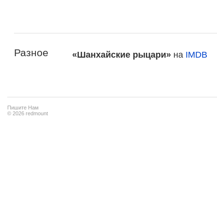
Разное
«Шанхайские рыцари»
на
IMDB
Пишите Нам
© 2026 redmount