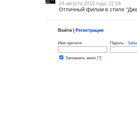
24 августа 2010 года, 22:18
Отличный фильм в стиле "Джек
Малосодержательные и грубые отзывы нещадно 
Войти |
Регистрация
Напомнить пароль |
войти
|
регист
Имя зрителя:
Пароль:
Забы
Ваш e-mail:
Запомнить меня
[?]