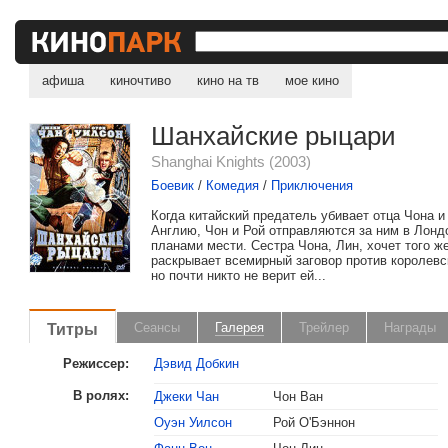
афиша
киночтиво
кино на тв
мое кино
Шанхайские рыцари
Shanghai Knights (2003)
Боевик
/
Комедия
/
Приключения
Когда китайский предатель убивает отца Чона и
Англию, Чон и Рой отправляются за ним в Лонд
планами мести. Сестра Чона, Лин, хочет того же
раскрывает всемирный заговор против королевс
но почти никто не верит ей...
Титры
Сеансы
Галерея
Трейлер
Награды
Режиссер:
Дэвид Добкин
В ролях:
Джеки Чан
Чон Ван
Оуэн Уилсон
Рой О'Бэннон