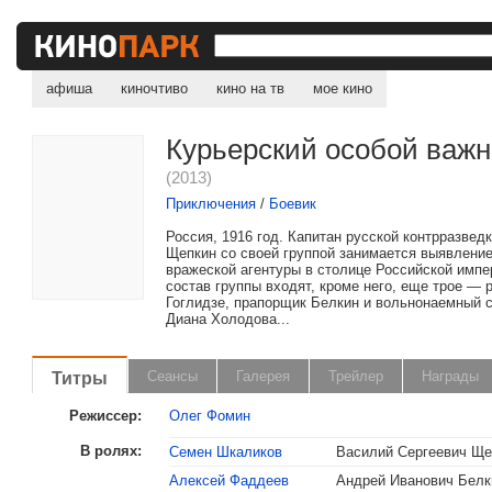
афиша
киночтиво
кино на тв
мое кино
Курьерский особой важн
(2013)
Приключения
/
Боевик
Россия, 1916 год. Капитан русской контрразвед
Щепкин со своей группой занимается выявлени
вражеской агентуры в столице Российской импе
состав группы входят, кроме него, еще трое — 
Гоглидзе, прапорщик Белкин и вольнонаемный 
Диана Холодова...
Титры
Сеансы
Галерея
Трейлер
Награды
Режиссер:
Олег Фомин
В ролях:
Семен Шкаликов
Василий Сергеевич Ще
Алексей Фаддеев
Андрей Иванович Белк