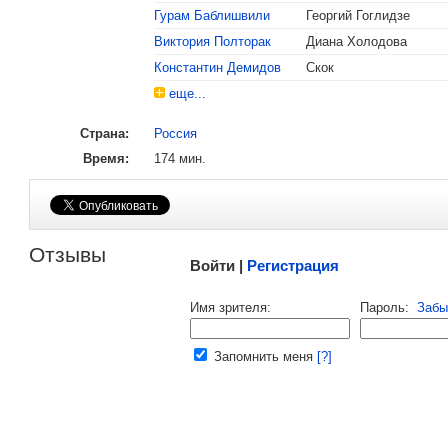
Гурам Баблишвили
Георгий Гоглидзе
, поделитесь своим мнением
Виктория Полторак
Диана Холодова
Константин Демидов
Скок
еще...
Страна:
Россия
Время:
174 мин.
Малосодержательные и грубые отзывы нещадно 
Отзывы
Войти |
Регистрация
Напомнить пароль |
войти
|
регист
Имя зрителя:
Пароль:
Забы
Ваш e-mail:
Запомнить меня
[?]