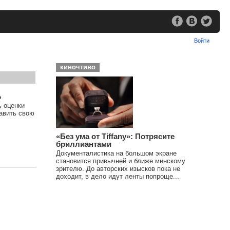
Войти
киночтиво
,
ь оценки
тавить свою
«Без ума от Tiffany»: Потрясите
бриллиантами
Документалистика на большом экране
становится привычней и ближе минскому
зрителю. До авторских изысков пока не
доходит, в дело идут ленты попроще...