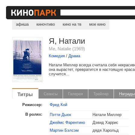
афиша
киночтиво
кино на тв
мое кино
Я, Натали
Me, Natalie (1969)
Комедия
/
Драма
Натали Миллер всегда считала себя некрасиво
она вырастет, превратится в настоящую красав
случится...
Титры
Сеансы
Галерея
Трейлер
Награды
Режиссер:
Фред Кой
В ролях:
Пэтти Дьюк
Натали Миллер
Джеймс Фарентино
Дэвид Харрис
Мартин Бэлсэм
дядя Харольд
, поделитесь своим мнением