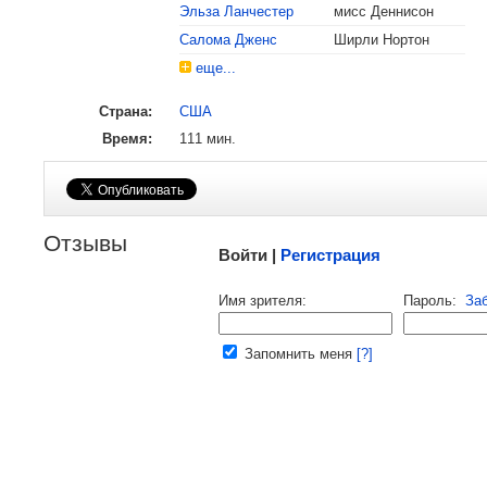
Эльза Ланчестер
мисс Деннисон
Салома Дженс
Ширли Нортон
еще...
Страна:
США
Время:
111 мин.
1970
Золотой глобус
Лучшая актриса в комедии или м
Малосодержательные и грубые отзывы нещадно
Отзывы
Войти |
Регистрация
Напомнить пароль |
войти
|
реги
Имя зрителя:
Пароль:
За
Ваш e-mail:
Запомнить меня
[?]