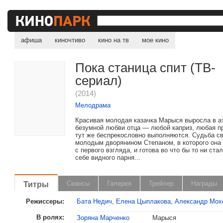
афиша
киночтиво
кино на тв
мое кино
Пока станица спит (ТВ-
сериал)
(2014)
Мелодрама
Красивая молодая казачка Марыся выросла в 
безумной любви отца — любой каприз, любая п
тут же беспрекословно выполняются. Судьба св
молодым дворянином Степаном, в которого она
с первого взгляда, и готова во что бы то ни ста
себе видного парня...
Титры
Сеансы
Галерея
Трейлер
Награды
Режиссеры:
Бата Недич
,
Елена Цыплакова
,
Александр Мох
В ролях:
Зоряна Марченко
Марыся