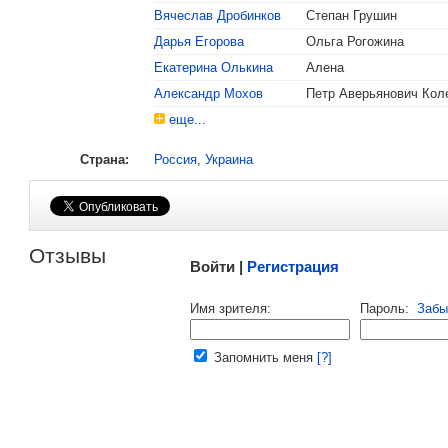
Вячеслав Дробинков
Степан Грушин
, поделитесь своим мнением
Дарья Егорова
Ольга Рогожина
Екатерина Олькина
Алена
Александр Мохов
Петр Аверьянович Кол
еще...
Страна:
Россия
,
Украина
Малосодержательные и грубые отзывы нещадно 
Отзывы
Войти |
Регистрация
Напомнить пароль |
войти
|
регист
Имя зрителя:
Пароль:
Забы
Ваш e-mail:
Запомнить меня
[?]