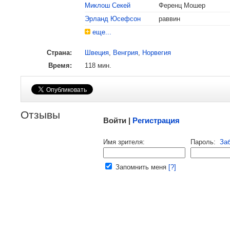
Миклош Секей
Ференц Мошер
Эрланд Юсефсон
раввин
еще...
Страна:
Швеция
,
Венгрия
,
Норвегия
Время:
118 мин.
1991
Берлин
Участник конкурсной программы
Малосодержательные и грубые отзывы нещадно
Отзывы
Войти |
Регистрация
Напомнить пароль |
войти
|
реги
Имя зрителя:
Пароль:
За
Ваш e-mail:
Запомнить меня
[?]