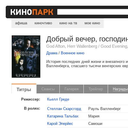
афиша
киночтиво
кино на тв
мое кино
Добрый вечер, господи
God Afton, Herr Wallenberg / Good Evening,
Драма
/
Военное кино
История последних дней жизни и внезапного 
Валленберга, спасшего тысячи венгерских евр
Титры
Сеансы
Галерея
Трейлер
Награды
Режиссер:
Кьелл Греде
В ролях:
Стеллан Скарсгорд
Рауль Валленберг
Катарина Тальбах
Мария
Карой Эперйес
Самоши
, поделитесь своим мнением