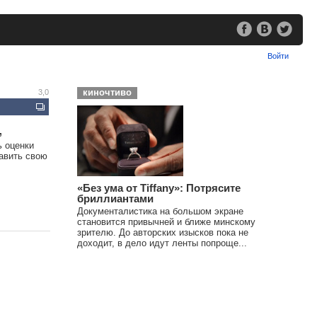
Войти
киночтиво
3,0
,
ь оценки
тавить свою
«Без ума от Tiffany»: Потрясите
бриллиантами
Документалистика на большом экране
становится привычней и ближе минскому
зрителю. До авторских изысков пока не
доходит, в дело идут ленты попроще...