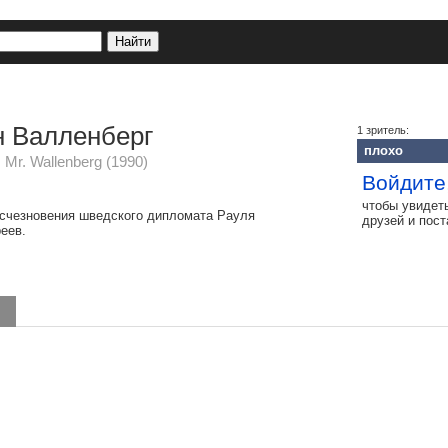
н Валленберг
1 зритель:
плохо
 Mr. Wallenberg (1990)
Войдите
чтобы увидет
исчезновения шведского дипломата Рауля
друзей и пос
еев.