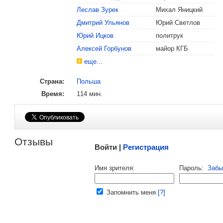
Леслав Зурек
Михал Яницкий
Дмитрий Ульянов
Юрий Светлов
, поделитесь своим мнением
Юрий Ицков
политрук
Алексей Горбунов
майор КГБ
еще...
Страна:
Польша
Время:
114 мин.
Малосодержательные и грубые отзывы нещадно 
Отзывы
Войти |
Регистрация
Напомнить пароль |
войти
|
регист
Имя зрителя:
Пароль:
Забы
Ваш e-mail:
Запомнить меня
[?]