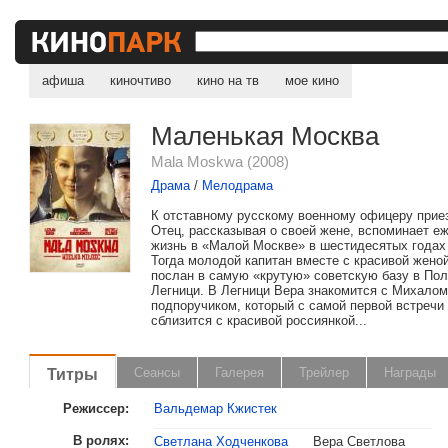
афиша
киночтиво
кино на тв
мое кино
Маленькая Москва
Mala Moskwa (2008)
Драма
/
Мелодрама
К отставному русскому военному офицеру прие
Отец, рассказывая о своей жене, вспоминает 
жизнь в «Малой Москве» в шестидесятых годах
Тогда молодой капитан вместе с красивой жено
послан в самую «крутую» советскую базу в Пол
Легници. В Легници Вера знакомится с Михалом
подпоручиком, который с самой первой встречи
сблизится с красивой россиянкой...
Титры
Сеансы
Галерея
Трейлер
Награды
Режиссер:
Вальдемар Кжистек
В ролях:
Светлана Ходченкова
Вера Светлова