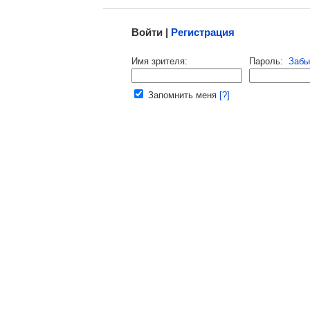
Войти |
Регистрация
Напомнить пароль |
войти
|
регист
Имя зрителя:
Пароль:
Забы
Ваш e-mail:
Запомнить меня
[?]