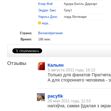
Клер Фой
Адора Белль Дирхарт
Эндрю Закс
Гроут
Чарльз Дэнс
лорд Ветинари
еще...
Страна:
Великобритания
Время:
186 мин.
Отзывы
, поделитесь своим мнением
Кальян
3 августа 2011 года, 16:12
Только для фанатов Пратчета
А для стороннего человека - 
pacyfik
26 мая 2011 года, 11:53
напэўна, самая ўдалая з экра
Малосодержательные и грубые отзывы нещадно 