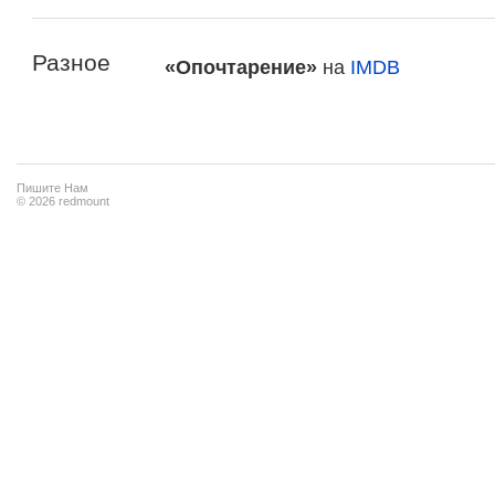
Разное
«Опочтарение»
на
IMDB
Пишите Нам
© 2026 redmount