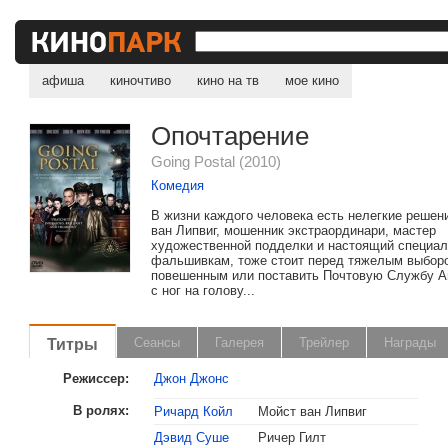
афиша
киночтиво
кино на тв
мое кино
Опочтарение
Going Postal (2010)
Комедия
В жизни каждого человека есть нелегкие решен
ван Липвиг, мошенник экстраординари, мастер
художественной подделки и настоящий специал
фальшивкам, тоже стоит перед тяжелым выбор
повешенным или поставить Почтовую Службу А
с ног на голову...
Титры
Сеансы
Галерея
Трейлер
Награды
Режиссер:
Джон Джонс
В ролях:
Ричард Койл
Мойст ван Липвиг
Дэвид Суше
Ричер Гилт