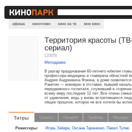
афиша
киночтиво
кино на тв
мое кино
Территория красоты (ТВ
сериал)
(2009)
Мелодрама
В разгар празднования 60-летнего юбилея глав
профессора медицины и главврача областной 
Андрея Андреевича Фокина, в доме появляется
Ракитин — военврач в отставке, бывший началь
передвижного госпиталя, служивший в «горячих
всему миру последних 12 лет. Все члены семь
от удивления, ведь у вновь встретившихся лю
общее прошлое, которое не все хотели бы вспом
Титры
Сеансы
Галерея
Трейлер
Награды
Режиссеры:
Игорь Забара
,
Оксана Тараненко
,
Павел Тупик