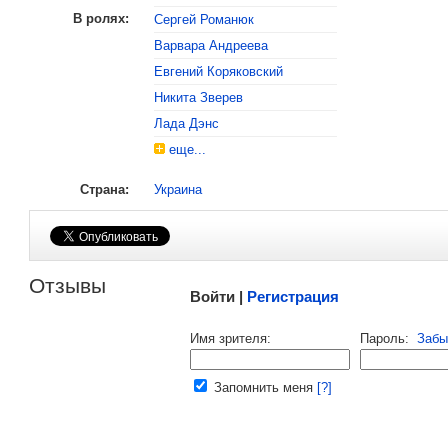
В ролях:
Сергей Романюк
Варвара Андреева
, поделитесь своим мнением
Евгений Коряковский
Никита Зверев
Лада Дэнс
еще...
Страна:
Украина
Малосодержательные и грубые отзывы нещадно 
Отзывы
Войти |
Регистрация
Напомнить пароль |
войти
|
регист
Имя зрителя:
Пароль:
Забы
Ваш e-mail:
Запомнить меня
[?]