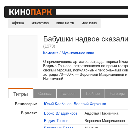
афиша
киночтиво
кино на тв
мое кино
Бабушки надвое сказал
(1979)
Комедия
/
Музыкальное кино
О приключениях артистов эстрады Бориса Вла
Вадима Тонкова, встретившихся во время гастр
своими героями, популярными персонажами сов
эстрады 70—80-х — Вероникой Маврикиевной и
Никитичной.
Титры
Сеансы
Галерея
Трейлер
Награды
Режиссеры:
Юрий Клебанов
,
Валерий Харченко
В ролях:
Борис Владимиров
Авдотья Никитична
Вадим Тонков
Вероника Маврикиевна
, поделитесь своим мнением