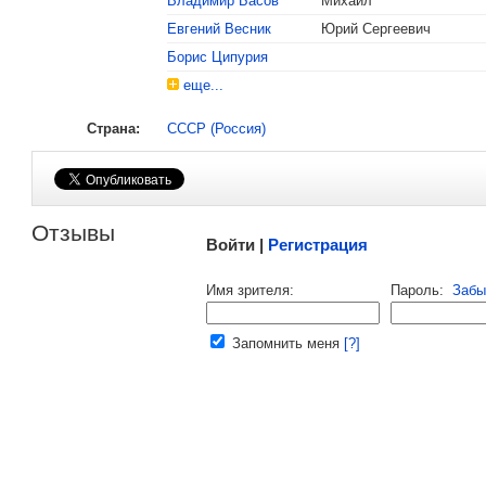
Владимир Басов
Михаил
Евгений Весник
Юрий Сергеевич
Борис Ципурия
еще...
Страна:
СССР (Россия)
Малосодержательные и грубые отзывы нещадно 
Отзывы
Войти |
Регистрация
Напомнить пароль |
войти
|
регист
Имя зрителя:
Пароль:
Забы
Ваш e-mail:
Запомнить меня
[?]