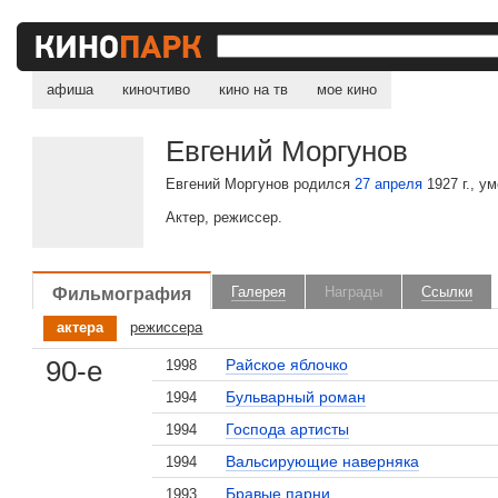
афиша
киночтиво
кино на тв
мое кино
Евгений Моргунов
Евгений Моргунов родился
27 апреля
1927 г., ум
Актер, режиссер.
Фильмография
Галерея
Награды
Ссылки
актера
режиссера
90-е
Райское яблочко
1998
Бульварный роман
1994
Господа артисты
1994
Вальсирующие наверняка
1994
Бравые парни
1993