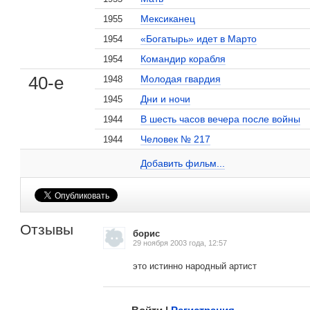
Мексиканец
1955
«Богатырь» идет в Марто
1954
Командир корабля
1954
40-е
Молодая гвардия
1948
Дни и ночи
1945
В шесть часов вечера после войны
1944
Кавказская пленница,
Когда казаки плачут
1963
Человек № 217
или Новые
1944
Евгений Моргунов на сайте Кино-Театр.ru
, поделитесь своим мнением
приключения Шурика
1 кадр
Добавить ссылку...
Добавить фильм...
Добавить фильм...
Отзывы
борис
29 ноября 2003 года, 12:57
это истинно народный артист
Малосодержательные и грубые отзывы нещадно 