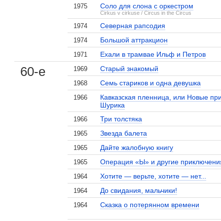
Соло для слона с оркестром
1975
Cirkus v cirkuse / Circus in the Circus
Северная рапсодия
1974
Большой аттракцион
1974
Ехали в трамвае Ильф и Петров
1971
60-е
Старый знакомый
1969
Семь стариков и одна девушка
1968
Кавказская пленница, или Новые пр
1966
Шурика
Три толстяка
1966
Звезда балета
1965
Дайте жалобную книгу
1965
Операция «Ы» и другие приключени
1965
Хотите — верьте, хотите — нет...
1964
До свидания, мальчики!
1964
Сказка о потерянном времени
1964