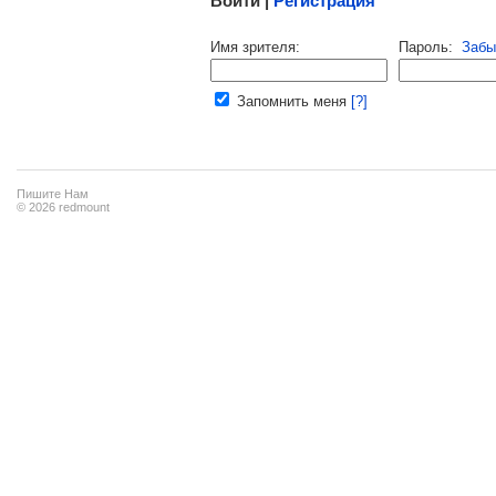
Войти |
Регистрация
Напомнить пароль |
войти
|
регист
Имя зрителя:
Пароль:
Забы
Ваш e-mail:
Запомнить меня
[?]
Пишите Нам
© 2026 redmount