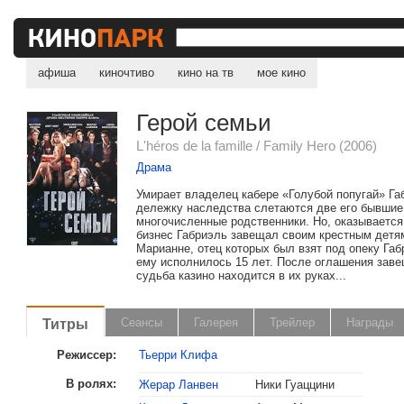
афиша
киночтиво
кино на тв
мое кино
Герой семьи
L'héros de la famille / Family Hero (2006)
Драма
Умирает владелец кабере «Голубой попугай» Га
дележку наследства слетаются две его бывшие
многочисленные родственники. Но, оказывается
бизнес Габриэль завещал своим крестным детя
Марианне, отец которых был взят под опеку Габ
ему исполнилось 15 лет. После оглашения заве
судьба казино находится в их руках...
Титры
Сеансы
Галерея
Трейлер
Награды
Режиссер:
Тьерри Клифа
В ролях:
Жерар Ланвен
Ники Гуаццини