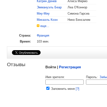
Катрин Денев
Алиса Мирмо
Эммануэль Беар
Леа О'Коннор
, поделитесь своим мнением
Миу-Миу
Симона Гарсиа
Михаэль Коэн
Нино Бенсалем
еще...
Страна:
Франция
Время:
103 мин.
Малосодержательные и грубые отзывы нещадно 
Отзывы
Войти |
Регистрация
Напомнить пароль |
войти
|
регист
Имя зрителя:
Пароль:
Забы
Ваш e-mail:
Запомнить меня
[?]