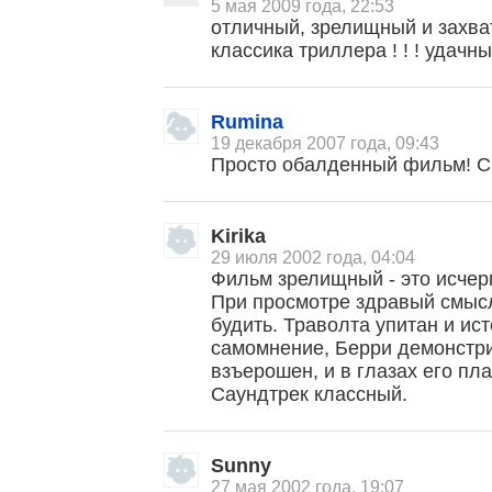
5 мая 2009 года, 22:53
отличный, зрелищный и захват
классика триллера ! ! ! удачн
Rumina
19 декабря 2007 года, 09:43
Просто обалденный фильм! См
Kirika
29 июля 2002 года, 04:04
Фильм зрелищный - это исче
При просмотре здравый смысл
будить. Траволта упитан и ис
самомнение, Берри демонстр
, поделитесь своим мнением
взъерошен, и в глазах его пл
Саундтрек классный.
Sunny
27 мая 2002 года, 19:07