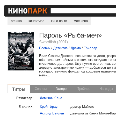
афиша
киночтиво
кино на тв
мое кино
Пароль «Рыба-меч»
Swordfish (2001)
Боевик
/
Детектив
/
Драма
/
Триллер
Если Стэнли Джобсон возьмется за дело, разр
обаятельным тайным агентом, его ожидает гоно
миллионов долларов. Ему нужно всего лишь с
дерзкую электронную кражу — добраться до та
государственного фонда под кодовым название
меч»...
Титры
Сеансы
Галерея
Трейлер
Награды
Режиссер:
Доминик Сена
В ролях:
Крейг Браун
доктор Майклс
Астрид Вейлен
девушка из банка Монте-Ка