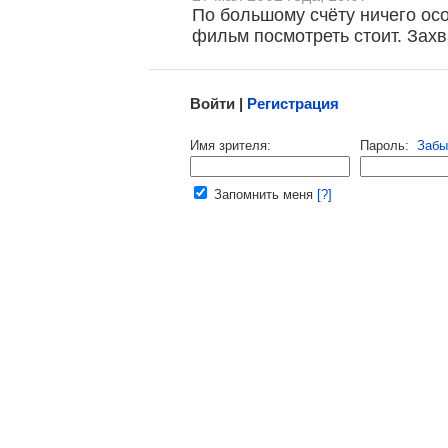
По большому счёту ничего осо
фильм посмотреть стоит. Захв
Малосодержательные и грубые отзывы нещадно 
Войти |
Регистрация
Напомнить пароль |
войти
|
регист
Имя зрителя:
Пароль:
Забы
Ваш e-mail:
Запомнить меня
[?]