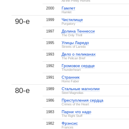
All the Pretty Horses
Гамлет
2000
Hamlet
90-е
Чистилище
1999
Purgatory
Долина Теннесси
1997
The Only Thrill
Улицы Ларедо
1995
Streets of Laredo
Дело о пеликанах
1993
The Pelican Brief
Громовое сердце
1992
Thunderheart
Странник
1991
Homo Faber
80-е
Стальные магнолии
1989
Steel Magnolias
Родословная
Грязь
1 кадр
1 кадр
Преступления сердца
1986
Crimes of the Heart
, поделитесь своим мнением
Парни что надо
1983
The Right Stuff
Фрэнсис
1982
Frances