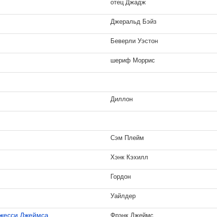
отец Джадж
Джеральд Бэйз
Беверли Уэстон
шериф Моррис
Диллон
Сэм Плейм
Хэнк Кэхилл
Гордон
Уайлдер
Джесси Джеймса
Фрэнк Джеймс