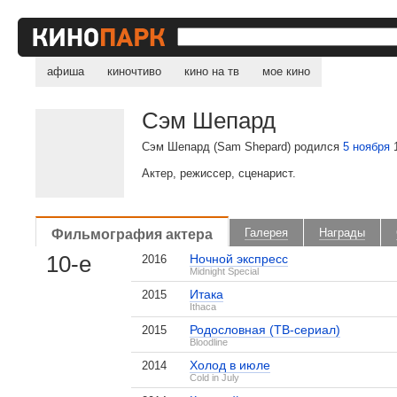
афиша
киночтиво
кино на тв
мое кино
Сэм Шепард
Сэм Шепард (Sam Shepard) родился
5 ноября
1
Актер, режиссер, сценарист.
Фильмография актера
Галерея
Награды
10-е
Ночной экспресс
2016
Midnight Special
Итака
2015
Ithaca
Родословная (ТВ-сериал)
2015
Bloodline
Холод в июле
2014
Cold in July