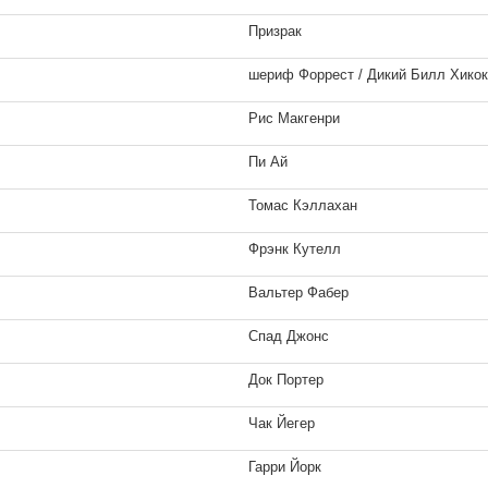
Призрак
шериф Форрест / Дикий Билл Хико
Рис Макгенри
Пи Ай
Томас Кэллахан
Фрэнк Кутелл
Вальтер Фабер
Спад Джонс
Братья
Случайный муж
1 кадр
1 кадр
Док Портер
Чак Йегер
Гарри Йорк