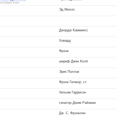
rd Robert Ford
Эд Миллс
Джордж Каммингс
Ховард
Фрэнк
шериф Джек Колб
Эрик Поллак
Фрэнк Гилмор, ст.
Уильям Гаррисон
сенатор Джим Райзман
Дж. С. Фрэнклин