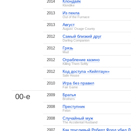
Клондайк
2014
Klondike
Из пекла
2013
Out of the Furnace
Август
2013
August: Osage County
Самый близкий друг
2012
Darling Companion
Грязь
2012
Mud
Ограбление казино
2012
Killing Them Softly
Код доступа «Кейптаун»
2012
Safe House
Игра без правил
2010
Fair Game
00-е
Братья
2009
Brothers
Преступник
2008
Felon
Случайный муж
2008
The Accidental Husband
Как трусливый Роберт Форд убил 
2007