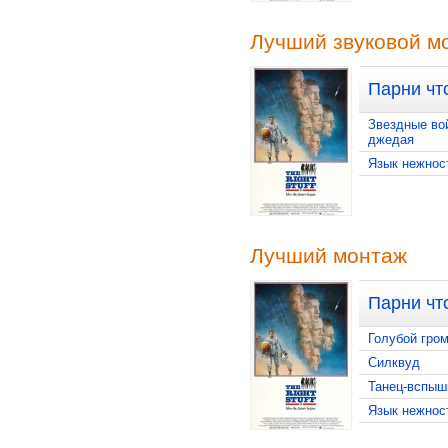
Лучший звуковой м
Парни чт
Звездные во
джедая
Язык нежнос
Лучший монтаж
Парни чт
Голубой гро
Силквуд
Танец-вспыш
Язык нежнос