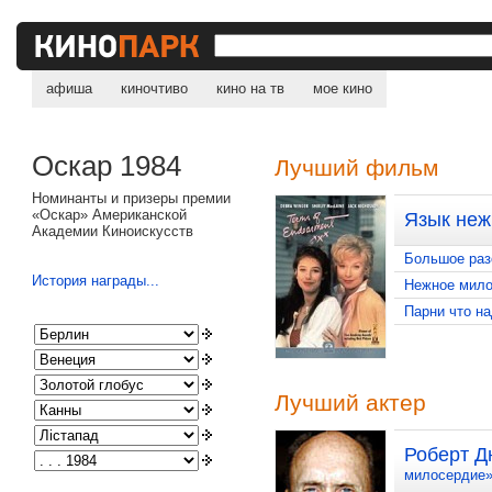
афиша
киночтиво
кино на тв
мое кино
Оскар 1984
Лучший фильм
Номинанты и призеры премии
«Оскар» Американской
Язык неж
Академии Киноискусств
Большое раз
История награды...
Нежное мило
Парни что н
Лучший актер
Роберт 
милосердие