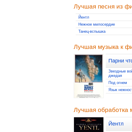
Лучшая песня из ф
Йентл
Нежное милосердие
Танец-вспышка
Лучшая музыка к ф
Парни чт
Звездные во
джедая
Под огнем
Язык нежнос
Лучшая обработка 
Йентл