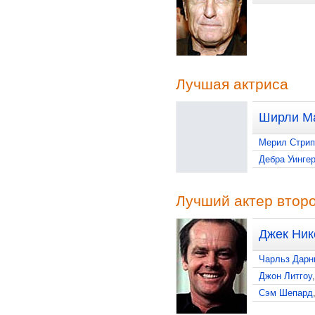
Лучшая актриса
Ширли М
Мерил Стрип
Дебра Уинге
Лучший актер второ
Джек Ник
Чарльз Дарн
Джон Литгоу
Сэм Шепард