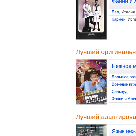
Фанни и 
Бал
, Италия
Кармен
, Исп
Лучший оригинальн
Нежное 
Большое раз
Военные игр
Силквуд
Фанни и Але
Лучший адаптиров
Язык неж