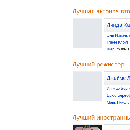
Лучшая актриса вто
Линда Ха
Эми Ирвинг
,
Гленн Клоуз
Шер
, фильм
Лучший режиссер
Джеймс Л
Ингмар Берг
Брюс Берес
Майк Николс
Лучший иностранн