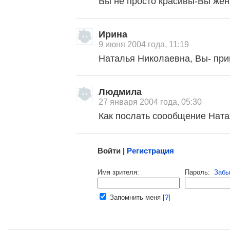
Вы не просто красивы-Вы же
, поделитесь своим мнением
Ирина
9 июня 2004 года, 11:19
Наталья Николаевна, Вы- пр
Людмила
27 января 2004 года, 05:30
Как послать соообщение Нат
Малосодержательные и грубые отзывы нещадно 
Войти |
Регистрация
Напомнить пароль |
войти
|
регист
Имя зрителя:
Пароль:
Забы
Ваш e-mail:
Запомнить меня
[?]