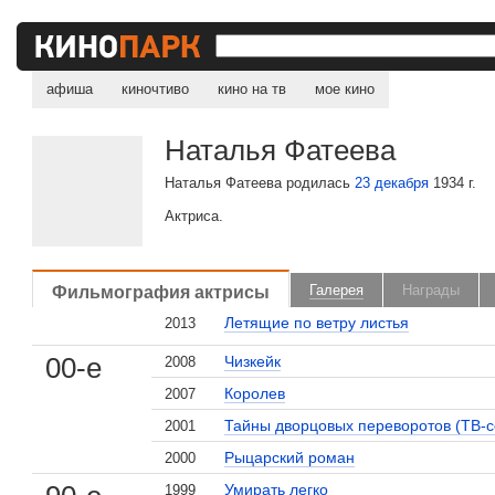
афиша
киночтиво
кино на тв
мое кино
Наталья Фатеева
Наталья Фатеева родилась
23 декабря
1934 г.
Актриса.
Фильмография актрисы
Галерея
Награды
Летящие по ветру листья
2013
00-е
Чизкейк
2008
Королев
2007
Тайны дворцовых переворотов (ТВ-с
2001
Рыцарский роман
2000
Умирать легко
1999