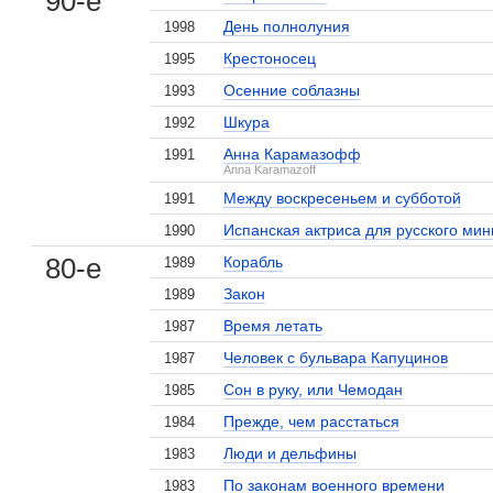
90-е
День полнолуния
1998
Крестоносец
1995
Осенние соблазны
1993
Шкура
1992
Анна Карамазофф
1991
Anna Karamazoff
Между воскресеньем и субботой
1991
Испанская актриса для русского мин
1990
80-е
Корабль
1989
Закон
1989
Время летать
1987
Человек с бульвара Капуцинов
1987
Сон в руку, или Чемодан
1985
Прежде, чем расстаться
1984
Люди и дельфины
1983
По законам военного времени
1983