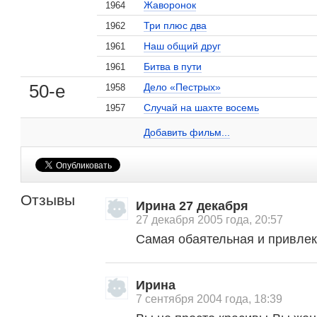
Жаворонок
1964
Три плюс два
1962
Наш общий друг
1961
Битва в пути
1961
50-е
Дело «Пестрых»
1958
Случай на шахте восемь
1957
Наталья Фатеева на сайте Кино-Театр.ru
Три плюс два
2 кадра
Добавить ссылку...
Добавить фильм...
Отзывы
Ирина 27 декабря
27 декабря 2005 года, 20:57
Самая обаятельная и привлек
Ирина
7 сентября 2004 года, 18:39