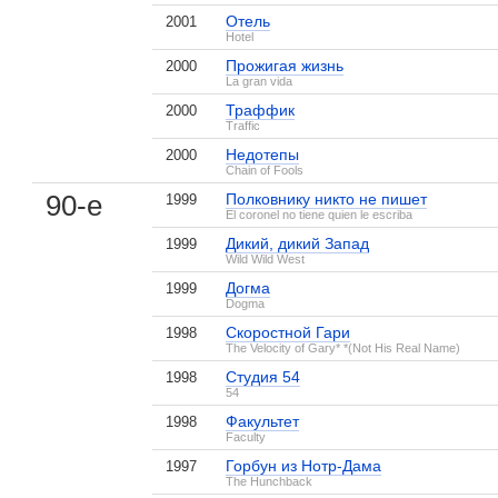
Отель
2001
Hotel
Прожигая жизнь
2000
La gran vida
Траффик
2000
Traffic
Недотепы
2000
Chain of Fools
Страшные сказки
Как заниматься
Одноклассни
3 кадра
любовью по-английски
2 кадра
90-е
Полковнику никто не пишет
1999
3 кадра
El coronel no tiene quien le escriba
Дикий, дикий Запад
1999
Wild Wild West
Догма
1999
Dogma
Скоростной Гари
1998
The Velocity of Gary* *(Not His Real Name)
Особо опасны
Одноклассники
История одн
Студия 54
1998
3 кадра
1 кадр
вампира
54
1 кадр
Факультет
1998
Faculty
Горбун из Нотр-Дама
1997
The Hunchback