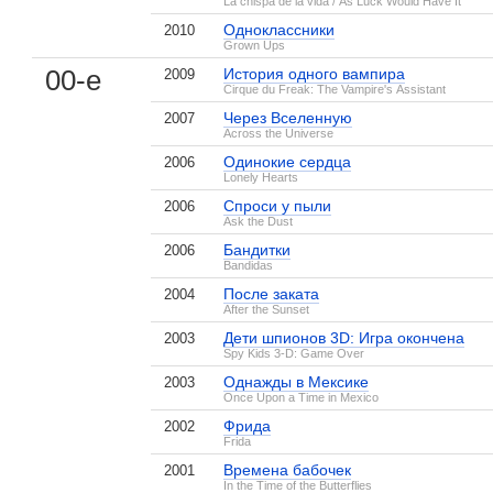
La chispa de la vida / As Luck Would Have It
Одноклассники
2010
Grown Ups
00-е
История одного вампира
2009
Cirque du Freak: The Vampire's Assistant
Через Вселенную
2007
Across the Universe
Одинокие сердца
2006
Lonely Hearts
Спроси у пыли
2006
Ask the Dust
Бандитки
2006
Bandidas
После заката
2004
After the Sunset
Дети шпионов 3D: Игра окончена
2003
Spy Kids 3-D: Game Over
Однажды в Мексике
2003
Once Upon a Time in Mexico
Фрида
2002
Frida
Времена бабочек
2001
In the Time of the Butterflies