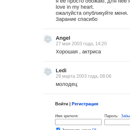
я ее просто обожаю, для нее
love in my heart.
ожалуйста опубликуйте меня.
Зарание спасибо
, поделитесь своим мнением
Angel
27 мая 2003 года, 14:20
Хорошая , актриса
Ledi
29 марта 2003 года, 08:06
молодец
Малосодержательные и грубые отзывы нещадно 
Войти |
Регистрация
Напомнить пароль |
войти
|
регист
Имя зрителя:
Пароль:
Забы
Ваш e-mail: