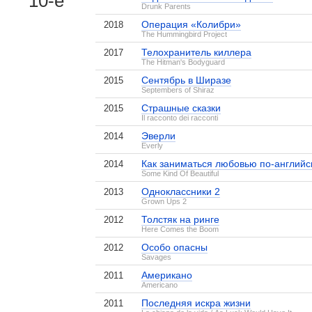
10-е
Drunk Parents
Операция «Колибри»
2018
The Hummingbird Project
Телохранитель киллера
2017
The Hitman's Bodyguard
Сентябрь в Ширазе
2015
Septembers of Shiraz
Страшные сказки
2015
Il racconto dei racconti
Эверли
2014
Everly
Как заниматься любовью по-английс
2014
Some Kind Of Beautiful
Одноклассники 2
2013
Grown Ups 2
Толстяк на ринге
2012
Here Comes the Boom
Особо опасны
2012
Savages
Американо
2011
Americano
Последняя искра жизни
2011