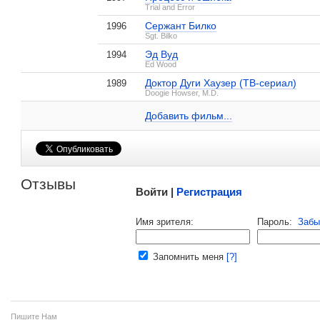
Trial and Error
, поделитесь своим мнением
Сержант Билко
1996
Sgt. Bilko
Эд Вуд
1994
Ed Wood
Доктор Дуги Хаузер (ТВ-сериал)
1989
Макс Казелла на IMDB.com
Doogie Howser, M.D.
Жасмин
1 кадр
Добавить ссылку...
Добавить фильм...
Малосодержательные и грубые отзывы нещадно 
Отзывы
Войти |
Регистрация
Напомнить пароль |
войти
|
регист
Имя зрителя:
Пароль:
Забы
Ваш e-mail:
Запомнить меня
[?]
Пишите Нам