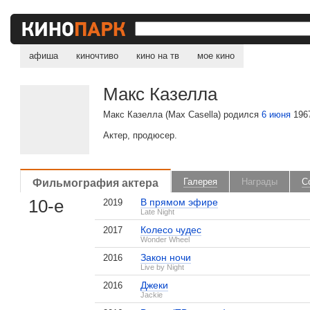
афиша
киночтиво
кино на тв
мое кино
Макс Казелла
Макс Казелла (Max Casella) родился
6 июня
1967
Актер, продюсер.
Фильмография актера
Галерея
Награды
С
10-е
В прямом эфире
2019
Late Night
Колесо чудес
2017
Wonder Wheel
Закон ночи
2016
Live by Night
Джеки
2016
Jackie