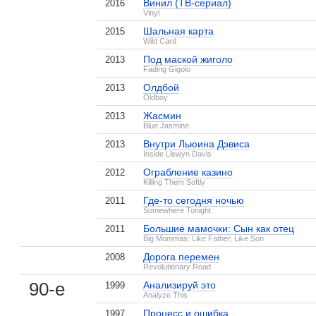
Винил (ТВ-сериал)
2016
Vinyl
Шальная карта
2015
Wild Card
Под маской жиголо
2013
Fading Gigolo
Олдбой
2013
Oldboy
Жасмин
2013
Blue Jasmine
Внутри Льюина Дэвиса
2013
Inside Llewyn Davis
Ограбление казино
2012
Killing Them Softly
Где-то сегодня ночью
2011
Somewhere Tonight
Большие мамочки: Сын как отец
2011
Big Mommas: Like Father, Like Son
Дорога перемен
2008
Revolutionary Road
90-е
Анализируй это
1999
Analyze This
Процесс и ошибка
1997