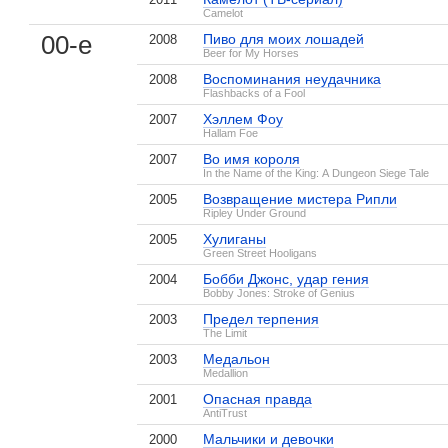
Camelot
00-е
Пиво для моих лошадей
2008
Beer for My Horses
Воспоминания неудачника
2008
Flashbacks of a Fool
Хэллем Фоу
2007
Hallam Foe
Во имя короля
2007
In the Name of the King: A Dungeon Siege Tale
Возвращение мистера Рипли
2005
Ripley Under Ground
Хулиганы
2005
Green Street Hooligans
Бобби Джонс, удар гения
2004
Bobby Jones: Stroke of Genius
Предел терпения
2003
The Limit
Медальон
2003
Medallion
Опасная правда
2001
AntiTrust
Мальчики и девочки
2000