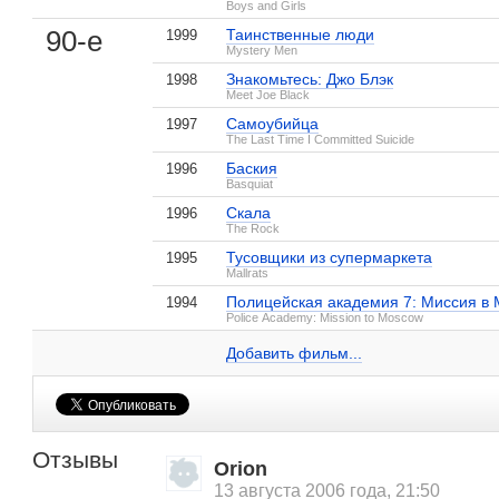
Boys and Girls
90-е
Таинственные люди
1999
Mystery Men
Знакомьтесь: Джо Блэк
1998
Meet Joe Black
Самоубийца
1997
The Last Time I Committed Suicide
Баския
1996
Basquiat
Скала
1996
The Rock
Тусовщики из супермаркета
1995
Mallrats
Полицейская академия 7: Миссия в 
1994
Камелот
Воспоминания
Хэллем Фоу
Клэр Форлани на IMDB.com
Police Academy: Mission to Moscow
1 кадр
неудачника
2 кадра
1 кадр
Добавить ссылку...
Добавить фильм...
Отзывы
Orion
13 августа 2006 года, 21:50