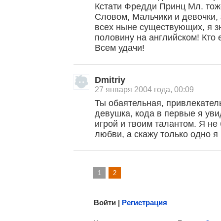
Кстати Фредди Принц Мл. тоже
Словом, Мальчики и девочки,
всех ныне существующих, я зн
половину на английском! Кто е
Всем удачи!
Dmitriy
, поделитесь своим мнением
27 января 2004 года, 00:09
Ты обаятельная, привлекател
девушка, кода в первые я уви
игрой и твоим талантом. Я не
любви, а скажу только одно я
1
2
Малосодержательные и грубые отзывы нещадно 
Войти |
Регистрация
Напомнить пароль |
войти
|
регист