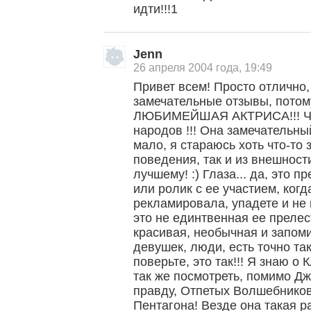
идти!!!1
Jenn
26 апреля 2004 года, 19:49
Привет всем! Просто отлично,
замечательные отзывы, потом
ЛЮБИМЕЙШАЯ АКТРИСА!!! Че
народов !!! Она замечательный
мало, я стараюсь хоть что-то 
поведения, так и из внешности
лучшему! :) Глаза... да, это п
или ролик с ее участием, ког
рекламировала, упадете и не в
это не единтвенная ее прелес
красивая, необычная и запом
девушек, люди, есть точно т
поверьте, это так!!! Я знаю о
так же посмотреть, помимо Д
правду, Отпетых Волшебников
Пентагона! Везде она такая р