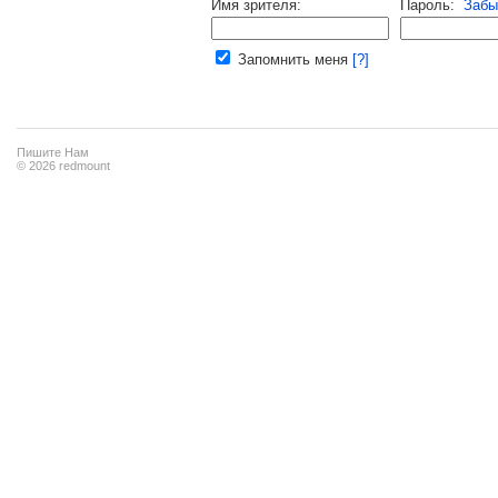
Имя зрителя:
Пароль:
Забы
Ваш e-mail:
Запомнить меня
[?]
Пишите Нам
© 2026 redmount