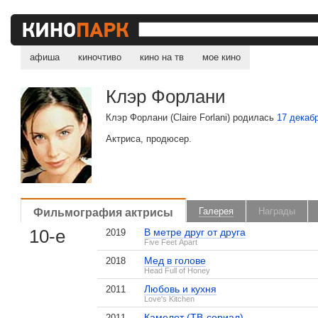
афиша
киночтиво
кино на тв
мое кино
Клэр Форлани
Клэр Форлани (Claire Forlani) родилась
17 декаб
Актриса, продюсер.
Фильмография актрисы
Галерея
Награды
10-е
В метре друг от друга
2019
Five Feet Apart
Мед в голове
2018
Head Full of Honey
Любовь и кухня
2011
Love's Kitchen
Камелот (ТВ-сериал)
2011