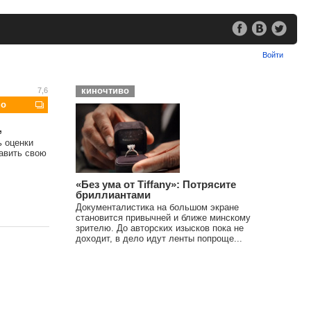
Войти
киночтиво
7,6
шо
,
ь оценки
тавить свою
«Без ума от Tiffany»: Потрясите
бриллиантами
Документалистика на большом экране
становится привычней и ближе минскому
зрителю. До авторских изысков пока не
доходит, в дело идут ленты попроще...