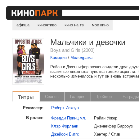
афиша
киночтиво
кино на тв
мое кино
Мальчики и девочки
Boys and Girls (2000)
Комедия
/
Мелодрама
Райан и Дженнифер возненавидели друг друга 
взаимные «нежные» чувства только окрепли. 
несколько изменилось и тут он вновь встреча
Титры
Сеансы
Галерея
Трейлер
Награды
Режиссер:
Роберт Искоув
В ролях:
Фредди Принц мл.
Райан Уокер
Клэр Форлани
Дженнифер Барроуз
Джейсон Биггс
Хантер / Стив