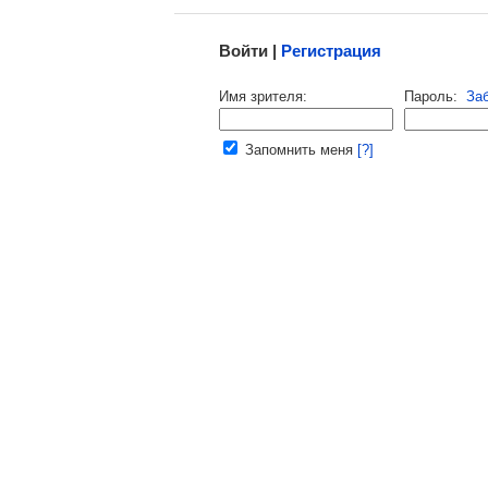
Войти |
Регистрация
Напомнить пароль |
войти
|
реги
Имя зрителя:
Пароль:
За
Ваш e-mail:
Запомнить меня
[?]