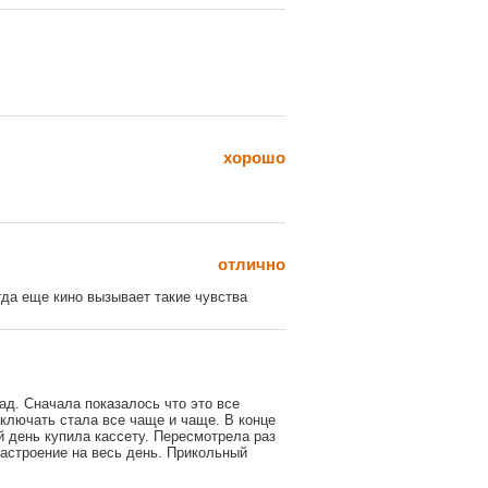
хорошо
отлично
гда еще кино вызывает такие чувства
ад. Сначала показалось что это все
еключать стала все чаще и чаще. В конце
й день купила кассету. Пересмотрела раз
настроение на весь день. Прикольный
 удаляются.