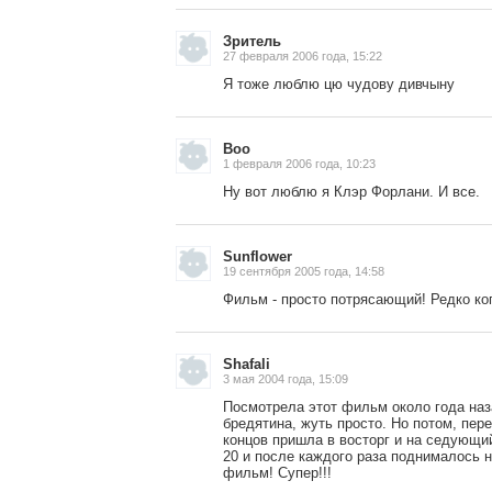
Зритель
27 февраля 2006 года, 15:22
Я тоже люблю цю чудову дивчыну
Boo
1 февраля 2006 года, 10:23
Ну вот люблю я Клэр Форлани. И все.
Sunflower
19 сентября 2005 года, 14:58
, поделитесь своим мнением
Фильм - просто потрясающий! Редко ко
Shafali
3 мая 2004 года, 15:09
Посмотрела этот фильм около года наз
бредятина, жуть просто. Но потом, пер
концов пришла в восторг и на седующи
20 и после каждого раза поднималось 
фильм! Супер!!!
Малосодержательные и грубые отзывы нещадно