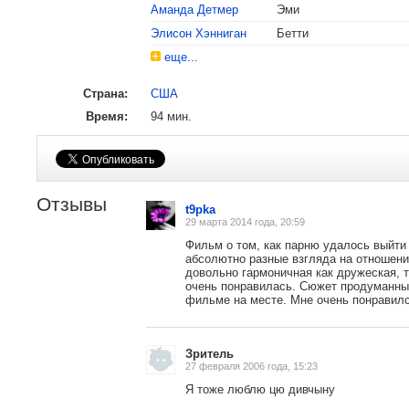
Аманда Детмер
Эми
Элисон Хэнниган
Бетти
еще...
Страна:
США
Время:
94 мин.
Отзывы
t9pka
29 марта 2014 года, 20:59
Фильм о том, как парню удалось выйти
абсолютно разные взгляда на отношения
довольно гармоничная как дружеская, т
очень понравилась. Сюжет продуманный
фильме на месте. Мне очень понравилс
Зритель
27 февраля 2006 года, 15:23
Я тоже люблю цю дивчыну