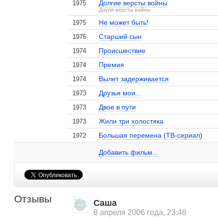
Долгие версты войны
1975
Доўгія вёрсты вайны
Не может быть!
1975
Старший сын
1975
Происшествие
1974
Премия
1974
Вылет задерживается
1974
Друзья мои...
1973
Двое в пути
1973
Жили три холостяка
1973
Большая перемена (ТВ-сериал)
Похороните меня за
1972
Светлана Крючкова на сайте Кино-Театр.ru
плинтусом
4 кадра
Добавить ссылку...
Добавить фильм...
Отзывы
Саша
8 апреля 2006 года, 23:48