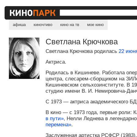
афиша
киночтиво
кино на тв
мое кино
Светлана Крючкова
Светлана Крючкова родилась
22 июн
Актриса.
Родилась в Кишиневе. Работала опе
центра, слесарем-сборщиком на ЗИЛ
Кишиневском сельхозинституте. В 19
студию имени
В. И. Немировича
-Дан
С 1973 — актриса академического БД
В кино — с 1973 года, первые роли:
в пути»
, Нелли Леднева в легендарн
перемена»
.
Заслуженная артистка РСФСР (1983),