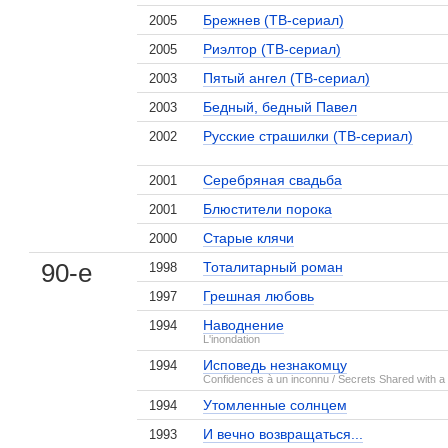
Брежнев (ТВ-сериал)
2005
Риэлтор (ТВ-сериал)
2005
Пятый ангел (ТВ-сериал)
2003
Бедный, бедный Павел
2003
Русские страшилки (ТВ-сериал)
2002
Серебряная свадьба
2001
Блюстители порока
2001
Старые клячи
2000
90-е
Тоталитарный роман
1998
Грешная любовь
1997
Наводнение
1994
L'inondation
Исповедь незнакомцу
1994
Confidences à un inconnu / Secrets Shared with a
Утомленные солнцем
1994
И вечно возвращаться...
1993