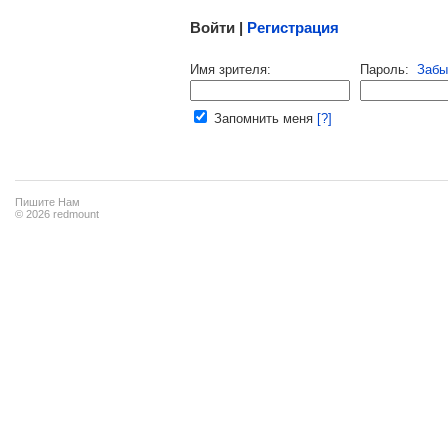
Войти |
Регистрация
Напомнить пароль |
войти
|
регист
Имя зрителя:
Пароль:
Забы
Ваш e-mail:
Запомнить меня
[?]
Пишите Нам
© 2026 redmount