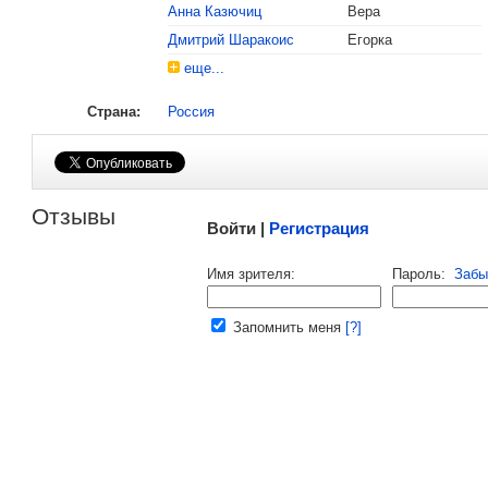
Анна Казючиц
Вера
Дмитрий Шаракоис
Егорка
еще...
Страна:
Россия
Малосодержательные и грубые отзывы нещадно 
Отзывы
Войти |
Регистрация
Напомнить пароль |
войти
|
регист
Имя зрителя:
Пароль:
Забы
Ваш e-mail:
Запомнить меня
[?]