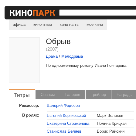
афиша
киночтиво
кино на тв
мое кино
Обрыв
(2007)
Драма
/
Мелодрама
Пo одноименному poмaнy Ивaнa Гoнчapoвa.
Титры
Сеансы
Галерея
Трейлер
Награды
Режиссер:
Валерий Федосов
В ролях:
Евгений Коряковский
Марк Волохов
Екатерина Стриженова
Полина Крицкая
, поделитесь своим мнением
Станислав Беляев
Борис Райский