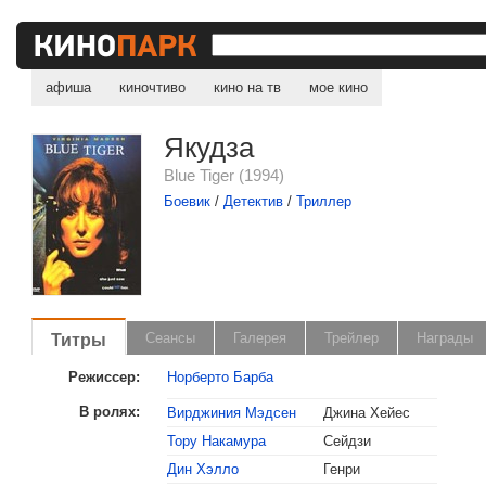
афиша
киночтиво
кино на тв
мое кино
Якудза
Blue Tiger (1994)
Боевик
/
Детектив
/
Триллер
Титры
Сеансы
Галерея
Трейлер
Награды
Режиссер:
Норберто Барба
В ролях:
Вирджиния Мэдсен
Джина Хейес
Тору Накамура
Сейдзи
Дин Хэлло
Генри
, поделитесь своим мнением