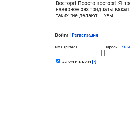
Восторг! Просто восторг! Я п
наверное раз тридцать! Какая 
таких "не делают"...Увы...
Малосодержательные и грубые отзывы нещадно 
Войти |
Регистрация
Напомнить пароль |
войти
|
регист
Имя зрителя:
Пароль:
Забы
Ваш e-mail:
Запомнить меня
[?]