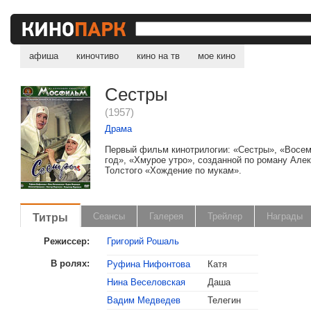
афиша
киночтиво
кино на тв
мое кино
Сестры
(1957)
Драма
Первый фильм кинотрилогии: «Сестры», «Восе
год», «Хмурое утро», созданной по роману Але
Толстого «Хождение по мукам».
Титры
Сеансы
Галерея
Трейлер
Награды
Режиссер:
Григорий Рошаль
В ролях:
Руфина Нифонтова
Катя
Нина Веселовская
Даша
Вадим Медведев
Телегин