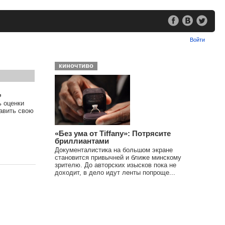
Войти
киночтиво
,
ь оценки
тавить свою
«Без ума от Tiffany»: Потрясите
бриллиантами
Документалистика на большом экране
становится привычней и ближе минскому
зрителю. До авторских изысков пока не
доходит, в дело идут ленты попроще...