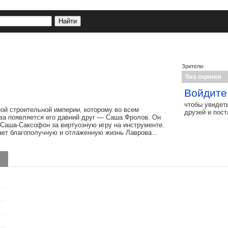
Зрители:
без оценки
Войдите
чтобы увидет
й строительной империи, которому во всем
друзей и пос
ва появляется его давний друг — Саша Фролов. Он
 Саша-Саксофон за виртуозную игру на инструменте.
ает благополучную и отлаженную жизнь Лаврова...