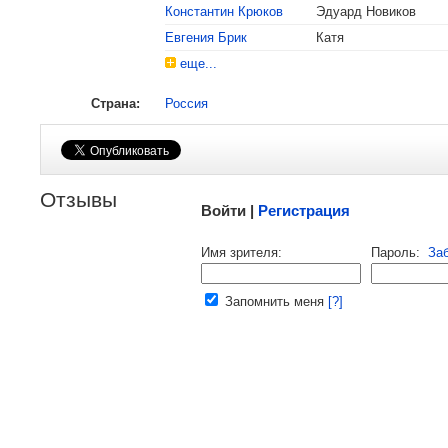
Константин Крюков
Эдуард Новиков
Евгения Брик
Катя
еще...
Страна:
Россия
Малосодержательные и грубые отзывы нещадно
Отзывы
Войти |
Регистрация
Напомнить пароль |
войти
|
реги
Имя зрителя:
Пароль:
За
Ваш e-mail:
Запомнить меня
[?]