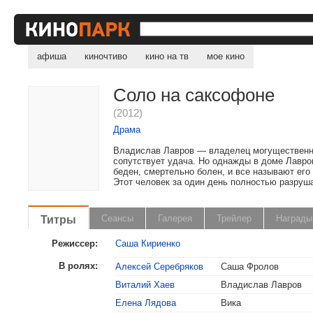
афиша
киночтиво
кино на тв
мое кино
Соло на саксофоне
(2012)
Драма
Владислав Лавров — владелец могущественно
сопутствует удача. Но однажды в доме Лавро
беден, смертельно болен, и все называют его
Этот человек за один день полностью разруш
Титры
Сеансы
Галерея
Трейлер
Награды
Режиссер:
Саша Кириенко
В ролях:
Алексей Серебряков
Саша Фролов
Виталий Хаев
Владислав Лавров
, поделитесь своим мнением
Елена Лядова
Вика