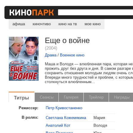
афиша
киночтиво
кино на тв
мое кино
Еще о войне
(2004)
Драма
/
Военное кино
Маша и Володя — влюбленная пара, которая н
прожить друг без друга и дня. В самом разгаре 
сохранить отношения молодым людям очень сл
Впереди много трудностей и проблем, с которы
столкнуться влюбленным...
Титры
Сеансы
Галерея
Трейлер
Награды
Режиссер:
Петр Кривостаненко
В ролях:
Светлана Кожемякина
Мария
Анатолий Кот
Володя