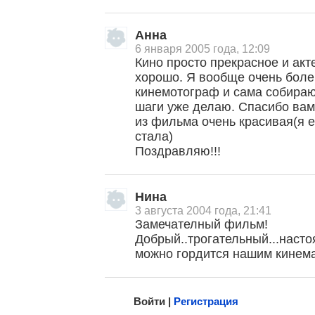
Анна
6 января 2005 года, 12:09
Кино просто прекрасное и акт
хорошо. Я вообще очень боле
кинемотограф и сама собираю
шаги уже делаю. Спасибо вам 
из фильма очень красивая(я е
стала)
, поделитесь своим мнением
Поздравляю!!!
Нина
3 августа 2004 года, 21:41
Замечателный фильм!
Добрый..трогательный...насто
можно гордится нашим кинем
Малосодержательные и грубые отзывы нещадно 
Войти |
Регистрация
Напомнить пароль |
войти
|
регист