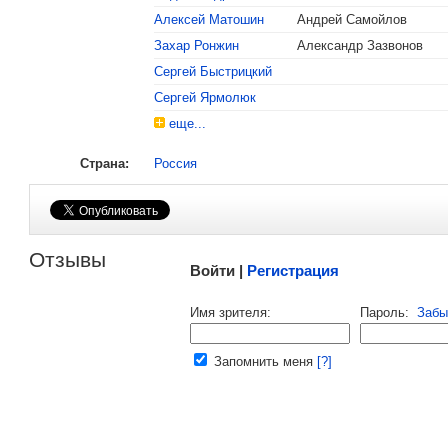
Алексей Матошин
Андрей Самойлов
, поделитесь своим мнением
Захар Ронжин
Александр Зазвонов
Сергей Быстрицкий
Сергей Ярмолюк
еще...
Страна:
Россия
Малосодержательные и грубые отзывы нещадно 
Отзывы
Войти |
Регистрация
Напомнить пароль |
войти
|
регист
Имя зрителя:
Пароль:
Забы
Ваш e-mail:
Запомнить меня
[?]