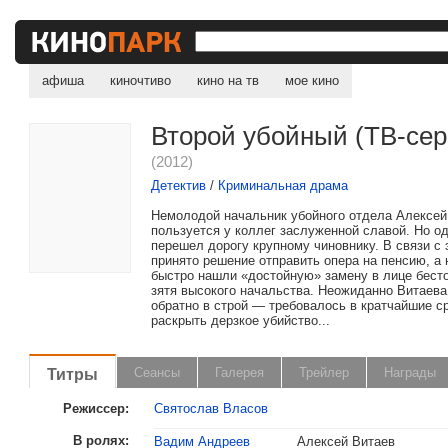
афиша
киночтиво
кино на тв
мое кино
Второй убойный (ТВ-сер
(2012)
Детектив
/
Криминальная драма
Немолодой начальник убойного отдела Алексей
пользуется у коллег заслуженной славой. Но о
перешел дорогу крупному чиновнику. В связи с
принято решение отправить опера на пенсию, а 
быстро нашли «достойную» замену в лице бест
зятя высокого начальства. Неожиданно Витаева
обратно в строй — требовалось в кратчайшие с
раскрыть дерзкое убийство...
Титры
Сеансы
Галерея
Трейлер
Награды
Режиссер:
Святослав Власов
В ролях:
Вадим Андреев
Алексей Витаев