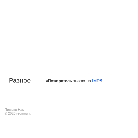
Разное
«Пожиратель тыкв»
на
IMDB
Пишите Нам
© 2026 redmount