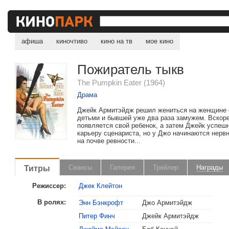
афиша
киночтиво
кино на тв
мое кино
Пожиратель тыкв
The Pumpkin Eater (1964)
Драма
Джейк Армитэйдж решил жениться на женщине 
детьми и бывшей уже два раза замужем. Вскоре
появляется свой ребенок, а затем Джейк успеш
карьеру сценариста, но у Джо начинаются нерв
на почве ревности...
Титры
Сеансы
Галерея
Трейлер
Награды
Режиссер:
Джек Клейтон
В ролях:
Энн Бэнкрофт
Джо Армитэйдж
Питер Финч
Джейк Армитэйдж