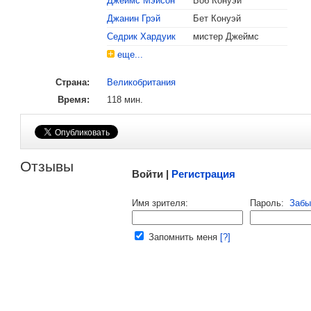
Джеймс Мэйсон
Боб Конуэй
, поделитесь своим мнением
Джанин Грэй
Бет Конуэй
Седрик Хардуик
мистер Джеймс
1965
Оскар
Номинация «Лучшая актриса»:
Энн Бэ
еще...
1965
Золотой глобус
Лучшая драматическая актриса
:
Энн
Страна:
Великобритания
1964
Канны
Приз за лучшую женскую роль
:
Энн 
Время:
118 мин.
Участник конкурсной программы
Малосодержательные и грубые отзывы нещадно 
Отзывы
Войти |
Регистрация
Напомнить пароль |
войти
|
регист
Имя зрителя:
Пароль:
Забы
Ваш e-mail:
Запомнить меня
[?]