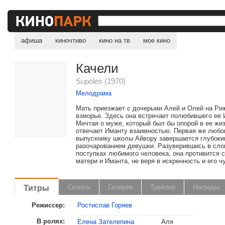
афиша
киночтиво
кино на тв
мое кино
Качели
Supoles (1970)
Мелодрама
Мать приезжает с дочерьми Алей и Олей на Ри
взморье. Здесь она встречает полюбившего ее 
Мечтая о муже, который был бы опорой в ее жиз
отвечает Иманту взаимностью. Первая же любо
выпускнику школы Айвору завершается глубок
разочарованием девушки. Разуверившись в сло
поступках любимого человека, она противится
матери и Иманта, не веря в искренность и его чу
Титры
Сеансы
Галерея
Трейлер
Награды
Режиссер:
Ростислав Горяев
В ролях:
Елена Зателепина
Аля