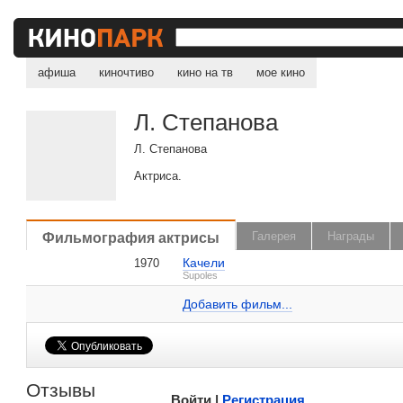
афиша
киночтиво
кино на тв
мое кино
Л. Степанова
Л. Степанова
Актриса.
, поделитесь своим мнением
Фильмография актрисы
Галерея
Награды
Качели
1970
Л. Степанова на сайте Кино-Театр.ru
Supoles
Добавить ссылку...
Добавить фильм...
Малосодержательные и грубые отзывы нещадно 
Отзывы
Войти |
Регистрация