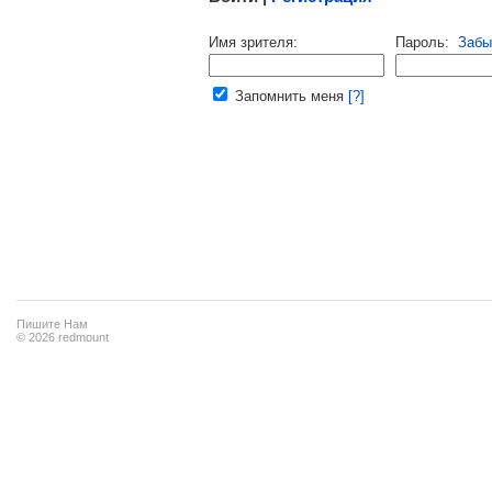
Напомнить пароль |
войти
|
регист
Имя зрителя:
Пароль:
Забы
Ваш e-mail:
Запомнить меня
[?]
Пишите Нам
© 2026 redmount