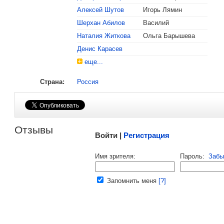
Алексей Шутов
Игорь Лямин
, поделитесь своим мнением
Шерхан Абилов
Василий
Наталия Житкова
Ольга Барышева
Денис Карасев
еще...
Страна:
Россия
Малосодержательные и грубые отзывы нещадно 
Отзывы
Войти |
Регистрация
Напомнить пароль |
войти
|
регист
Имя зрителя:
Пароль:
Забы
Ваш e-mail:
Запомнить меня
[?]