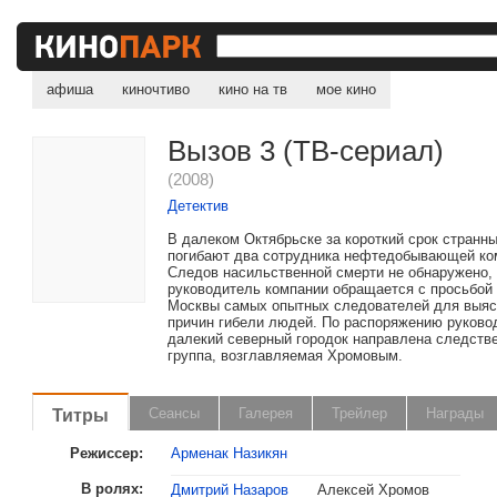
афиша
киночтиво
кино на тв
мое кино
Вызов 3 (ТВ-сериал)
(2008)
Детектив
В далеком Октябрьске за короткий срок странн
погибают два сотрудника нефтедобывающей ко
Следов насильственной смерти не обнаружено,
руководитель компании обращается с просьбой 
Москвы самых опытных следователей для выя
причин гибели людей. По распоряжению руково
далекий северный городок направлена следств
группа, возглавляемая Хромовым.
Титры
Сеансы
Галерея
Трейлер
Награды
Режиссер:
Арменак Назикян
В ролях:
Дмитрий Назаров
Алексей Хромов