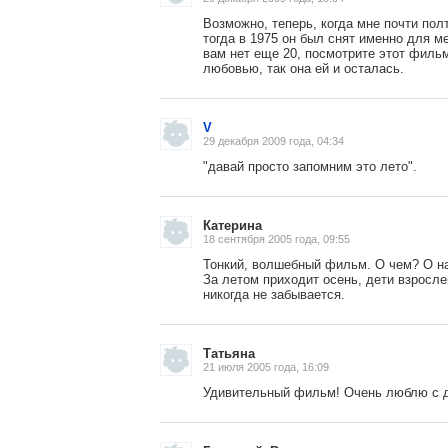
Возможно, теперь, когда мне почти пол
тогда в 1975 он был снят именно для ме
вам нет еще 20, посмотрите этот филь
любовью, так она ей и осталась.
V
29 декабря 2009 года, 04:34
"давай просто запомним это лето".
Катерина
18 сентября 2005 года, 09:55
Тонкий, волшебный фильм. О чем? О на
За летом приходит осень, дети взросл
никогда не забывается.
, поделитесь своим мнением
Татьяна
21 июля 2005 года, 16:09
Удивительный фильм! Очень люблю с д