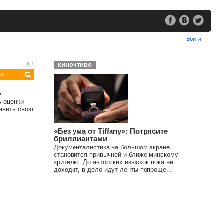
Войти
киночтиво
8,1
шо
,
ь оценки
тавить свою
«Без ума от Tiffany»: Потрясите
бриллиантами
Документалистика на большом экране
становится привычней и ближе минскому
зрителю. До авторских изысков пока не
доходит, в дело идут ленты попроще...