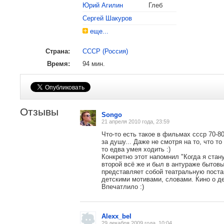
Юрий Агилин
Глеб
Сергей Шакуров
еще...
Страна:
СССР (Россия)
1975
Берлин
Серебряный медведь за лучшую р
Время:
94 мин.
Участник конкурсной программы
Отзывы
Songo
21 апреля 2010 года, 23:59
Что-то есть такое в фильмах ссср 70-80
за душу... Даже не смотря на то, что т
то едва умея ходить :)
Конкретно этот напомнил "Когда я стан
второй всё же и был в антураже бытовы
представляет собой театральную постан
детскими мотивами, словами. Кино о дет
Впечатлило :)
Alexx_bel
29 декабря 2009 года, 10:04