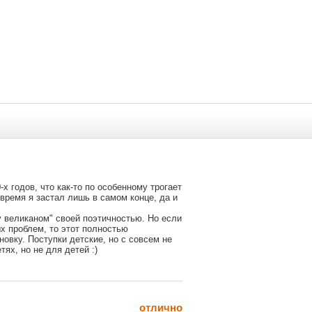
ежиссерскую работу
:
Сергей Соловьев
-х годов, что как-то по особенному трогает
о время я застал лишь в самом конце, да и
у великаном" своей поэтичностью. Но если
х проблем, то этот полностью
овку. Поступки детские, но с совсем не
ях, но не для детей :)
отлично