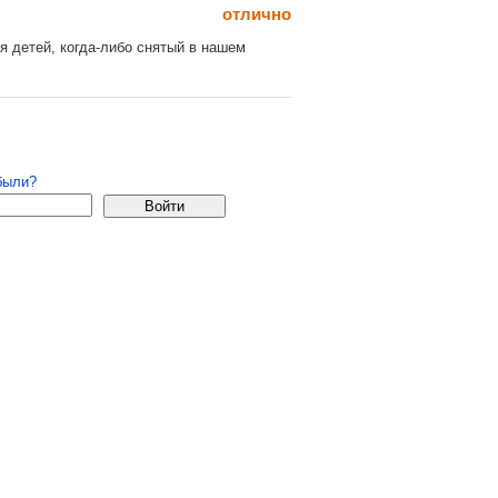
отлично
 детей, когда-либо снятый в нашем
 удаляются.
страция
были?