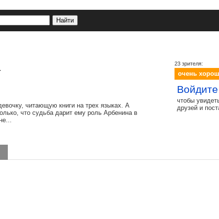
а
23 зрителя:
очень хоро
Войдите
чтобы увидет
евочку, читающую книги на трех языках. А
друзей и пос
олько, что судьба дарит ему роль Арбенина в
е...