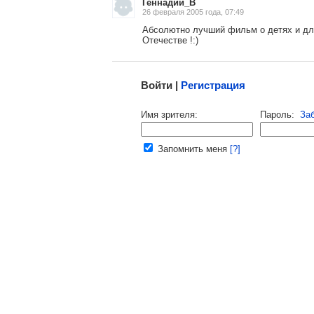
Геннадий_В
26 февраля 2005 года, 07:49
Абсолютно лучший фильм о детях и для
Отечестве !:)
Малосодержательные и грубые отзывы нещадно
Войти |
Регистрация
Напомнить пароль |
войти
|
реги
Имя зрителя:
Пароль:
За
Ваш e-mail:
Запомнить меня
[?]