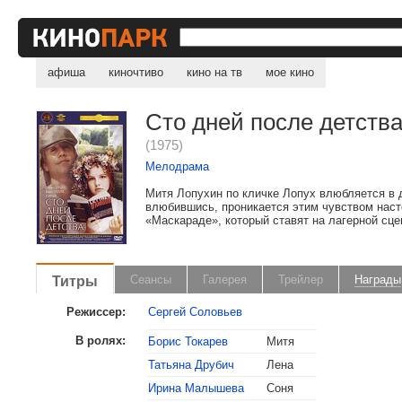
афиша
киночтиво
кино на тв
мое кино
Сто дней после детств
(1975)
Мелодрама
Митя Лопухин по кличке Лопух влюбляется в д
влюбившись, проникается этим чувством наст
«Маскараде», который ставят на лагерной сцен
Титры
Сеансы
Галерея
Трейлер
Награды
Режиссер:
Сергей Соловьев
В ролях:
Борис Токарев
Митя
Татьяна Друбич
Лена
Ирина Малышева
Соня