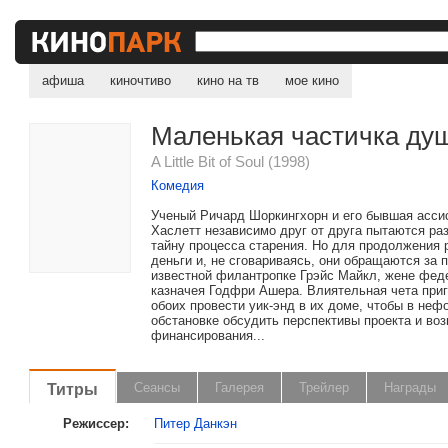
афиша
киночтиво
кино на тв
мое кино
Маленькая частичка ду
A Little Bit of Soul (1998)
Комедия
Ученый Ричард Шоркингхорн и его бывшая асси
Хаслетт независимо друг от друга пытаются ра
тайну процесса старения. Но для продолжения 
деньги и, не сговариваясь, они обращаются за
известной филантропке Грэйс Майкл, жене фед
казначея Годфри Ашера. Влиятельная чета при
обоих провести уик-энд в их доме, чтобы в не
обстановке обсудить перспективы проекта и во
финансирования...
Титры
Сеансы
Галерея
Трейлер
Награды
Режиссер:
Питер Данкэн