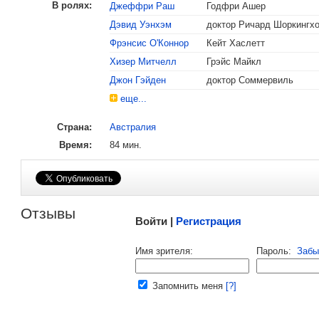
В ролях:
Джеффри Раш
Годфри Ашер
Дэвид Уэнхэм
доктор Ричард Шоркингх
Фрэнсис О'Коннор
Кейт Хаслетт
, поделитесь своим мнением
Хизер Митчелл
Грэйс Майкл
Джон Гэйден
доктор Соммервиль
еще...
Страна:
Австралия
Время:
84 мин.
Малосодержательные и грубые отзывы нещадно 
Отзывы
Войти |
Регистрация
Напомнить пароль |
войти
|
регист
Имя зрителя:
Пароль:
Забы
Ваш e-mail:
Запомнить меня
[?]