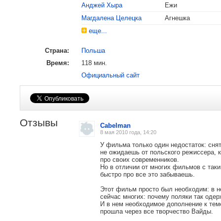
Анджей Хыра
Ежи
Магдалена Целецка
Агнешка
еще...
Страна:
Польша
Время:
118 мин.
Официальный сайт
2008
Оскар
Номинация «Лучший иностранный ф
Отзывы
Cabelman
8 мая 2010 года, 14:20
У фильма только один недостаток: снят
не ожидаешь от польского режиссера, 
про своих современников.
Но в отличии от многих фильмов с так
быстро про все это забываешь.
Этот фильм просто был необходим: в н
сейчас многих: почему поляки так оде
И в нем необходимое дополнение к тем
прошла через все творчество Вайды.