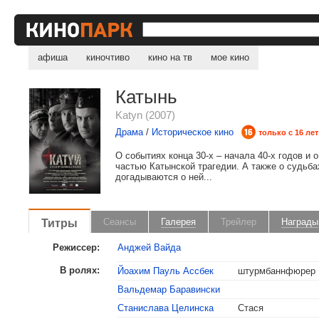
афиша
киночтиво
кино на тв
мое кино
Катынь
Katyn (2007)
Драма
/
Историческое кино
только с 16 лет
О событиях конца 30-х – начала 40-х годов и
частью Катынской трагедии. А также о судьба
догадываются о ней...
Титры
Сеансы
Галерея
Трейлер
Награды
Режиссер:
Анджей Вайда
В ролях:
Йоахим Пауль Ассбек
штурмбаннфюрер
Вальдемар Баравински
Станислава Целинска
Стася