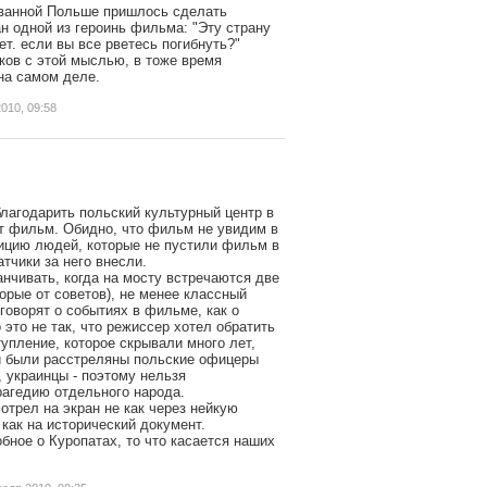
ованной Польше пришлось сделать
 одной из героинь фильма: "Эту страну
ет. если вы все рветесь погибнуть?"
ков с этой мыслью, в тоже время
на самом деле.
010, 09:58
благодарить польский культурный центр в
т фильм. Обидно, что фильм не увидим в
зицию людей, которые не пустили фильм в
атчики за него внесли.
нчивать, когда на мосту встречаются две
торые от советов), не менее классный
говорят о событиях в фильме, как о
 это не так, что режиссер хотел обратить
упление, которое скрывали много лет,
ни были расстреляны польские офицеры
 украинцы - поэтому нельзя
рагедию отдельного народа.
мотрел на экран не как через нейкую
как на исторический документ.
бное о Куропатах, то что касается наших