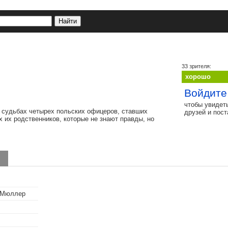
33 зрителя:
хорошо
Войдите
чтобы увидет
 о судьбах четырех польских офицеров, ставших
друзей и пос
х их родственников, которые не знают правды, но
 Мюллер