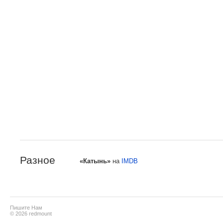
Разное
«Катынь»
на
IMDB
Пишите Нам
© 2026 redmount