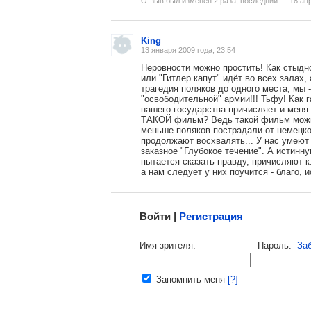
Отзыв был изменен 2 раза, последний — 18 апр
King
13 января 2009 года, 23:54
, поделитесь своим мнением
Неровности можно простить! Как стыд
или "Гитлер капут" идёт во всех залах, 
трагедия поляков до одного места, мы 
"освободительной" армии!!! Тьфу! Как 
нашего государства причисляет и меня 
ТАКОЙ фильм? Ведь такой фильм можно
меньше поляков пострадали от немецко
продолжают восхвалять... У нас умеют
заказное "Глубокое течение". А истинн
пытается сказать правду, причисляют к
а нам следует у них поучится - благо, 
Малосодержательные и грубые отзывы нещадно
Войти |
Регистрация
Напомнить пароль |
войти
|
реги
Имя зрителя:
Пароль:
За
Ваш e-mail:
Запомнить меня
[?]