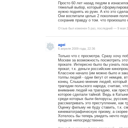
Просто 60 лет назад людям в изнасил
тяжелый выбор, который сформулирован
нужно поднять из руин. А кто это сдела
Они воспитали целых 2 поколения поля
сохранив правду о том. что произошло 
Отзыв был изменен 5 раз, последний — 9 мая 2
agei
6 апреля 2009 года, 22:36
Только что с просмотра. Сразу хочу по
Москве за возможность посмотреть это
прокате. Интересно было бы узнать по
прокат, т.к. деньги российские кинопрок
Классное начало (им можно было и зака
толпы людей - одни бегут от немцев, в
конец. Слышно мнение людей, который 
трагедии польского народа; считаю, что
внимание людей на трагедию, как прест
которое сделали тайной. Ведь в Каты
среди которых были белорусы, русские,
рассматривать это преступление, как т
Оценку фильму не буду ставить, т.к. с
кинематографическую призму, а скорее 
Хотелось бы теперь увидеть нечто подо
предков непосредственно.