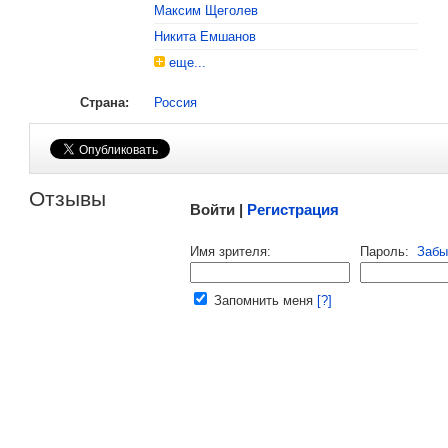
Максим Щеголев
Никита Емшанов
еще...
Страна:
Россия
Малосодержательные и грубые отзывы нещадно 
Отзывы
Войти |
Регистрация
Напомнить пароль |
войти
|
регист
Имя зрителя:
Пароль:
Забы
Ваш e-mail:
Запомнить меня
[?]