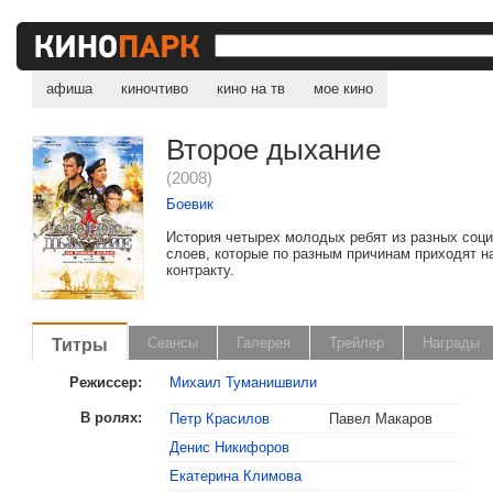
афиша
киночтиво
кино на тв
мое кино
Второе дыхание
(2008)
Боевик
История четырех молодых ребят из разных соц
слоев, которые по разным причинам приходят н
контракту.
Титры
Сеансы
Галерея
Трейлер
Награды
Режиссер:
Михаил Туманишвили
В ролях:
Петр Красилов
Павел Макаров
Денис Никифоров
, поделитесь своим мнением
Екатерина Климова