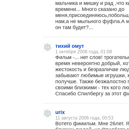
мальчика и мишку и рад ,что к
времени... Много сказано до
меня,присоединяюсь,поболь
нам,а не мыльного фуфла.А м
он там будет?...
тихий омут
1 октября 2006 года, 01:08
Фильм -... нет слов! трогатель
время невероятно добрый, хо
жестокость и безразличае лю
забывают любимые игрушки, к
получше. Также безжалостно 
своими близкими - тех кого л
Спасибо Спилбергу за этот ф
urix
11 августа 2006 года, 00:53
Вотето фииильм. Мне 26лет. 