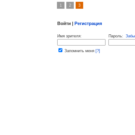
1
2
3
Малосодержательные и грубые отзывы нещадно 
Войти |
Регистрация
Напомнить пароль |
войти
|
регист
Имя зрителя:
Пароль:
Забы
Ваш e-mail:
Запомнить меня
[?]