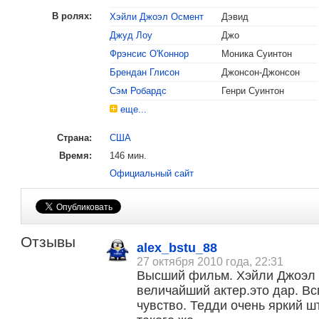
В ролях:
Хэйли Джоэл Осмент
Дэвид
Джуд Лоу
Джо
Фрэнсис О'Коннор
Моника Суинтон
Брендан Глисон
Джонсон-Джонсон
Сэм Робардс
Генри Суинтон
еще...
Страна:
США
2002
Золотой глобус
Номинация «Лучший актер второго пл
Время:
146 мин.
Номинация «Лучший режиссер»:
Стиве
Официальный сайт
Номинация «Лучшая музыка к фильму
Отзывы
alex_bstu_88
27 октября 2010 года, 22:31
Высший фильм. Хэйли Джоэл О
величайший актер.это дар. В
чувство. Тедди очень яркий ш