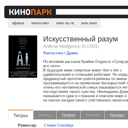
афиша
киночтиво
кино на тв
мое кино
Искусственный разум
Artificial Intelligence: AI (2001)
Фантастика
/
Драма
По мотивам рассказа Брайна Олдисса «Супер-р
все лето».
В будущем мире смертные живут бок о бок с
удивительными и сложными роботами. Но когда
продвинутый прототип робота-ребенка по имени
программируется на проявление бескорыстной 
члены его человеческой семьи оказываются не
последствиям такого чувства. Неожиданно Дэв
оказывается один в странном и опасном мире и
на поиски загадки своего собственного происхож
Титры
Сеансы
Галерея
Трейлер
Награды
Режиссер:
Стивен Спилберг